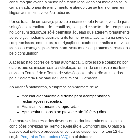
consumo que eventualmente não foram resolvidos por meio dos seus
canais tradicionais de atendimento, evitando que se transformem em
litígios administrativos e/ou judiciais.
Por se tratar de um serviço provido e mantido pelo Estado, voltado para
solução alternativa de conflitos, a participação de empresas
no Consumidor.gov.br só é permitida àquelas que aderem formalmente
ao serviço, mediante assinatura de termo no qual aceitam uma série de
compromissos, entre eles, a obrigação de conhecer, analisar e investir
todos os esforços possíveis para solucionar os problemas relatados
pelo consumidor.
A adesão não ocorre de forma automática. O processo é composto por
etapas que se iniciam com a solicitação formal da empresa e posterior
envio do Formulário e Termo de Adesão, os quais serão analisados
pela Secretaria Nacional do Consumidor – Senacon.
Ao aderir à plataforma, a empresa compromete-se a:
Acessar diariamente o sistema para acompanhar as
reclamações recebidas;
Analisar as demandas registradas;
Apresentar resposta no prazo de até 10 (dez) dias.
As empresas interessadas devem concordar integralmente com as
condições previstas no Termo de Adesão e Compromisso. O passo a
passo detalhado do processo encontra-se disponível no item 12 da
seção
Perguntas Frequentes (FAQ)
da plataforma.