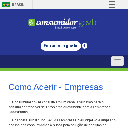
BRASIL
Simplifique!
Comunica BR
Participe
Acesso à informação
Entrar com
gov.br
Legislação
Canais
Toggle
naviga
Como Aderir - Empresas
O Consumidor.gov.br consiste em um canal alternativo para o
consumidor resolver seu problema diretamente com as empresas
cadastradas.
Ele não visa substituir o SAC das empresas. Seu objetivo é ampliar o
acesso dos consumidores à busca pela solução de conflitos de