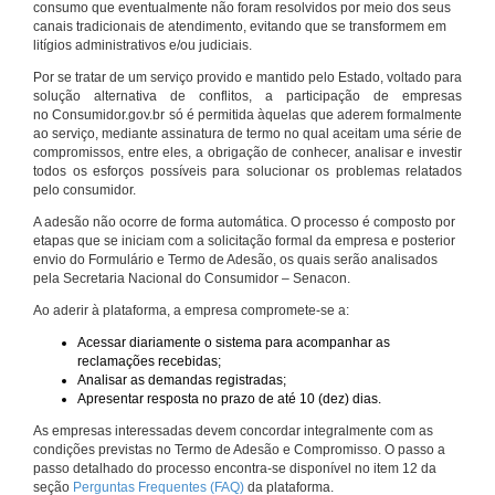
consumo que eventualmente não foram resolvidos por meio dos seus
canais tradicionais de atendimento, evitando que se transformem em
litígios administrativos e/ou judiciais.
Por se tratar de um serviço provido e mantido pelo Estado, voltado para
solução alternativa de conflitos, a participação de empresas
no Consumidor.gov.br só é permitida àquelas que aderem formalmente
ao serviço, mediante assinatura de termo no qual aceitam uma série de
compromissos, entre eles, a obrigação de conhecer, analisar e investir
todos os esforços possíveis para solucionar os problemas relatados
pelo consumidor.
A adesão não ocorre de forma automática. O processo é composto por
etapas que se iniciam com a solicitação formal da empresa e posterior
envio do Formulário e Termo de Adesão, os quais serão analisados
pela Secretaria Nacional do Consumidor – Senacon.
Ao aderir à plataforma, a empresa compromete-se a:
Acessar diariamente o sistema para acompanhar as
reclamações recebidas;
Analisar as demandas registradas;
Apresentar resposta no prazo de até 10 (dez) dias.
As empresas interessadas devem concordar integralmente com as
condições previstas no Termo de Adesão e Compromisso. O passo a
passo detalhado do processo encontra-se disponível no item 12 da
seção
Perguntas Frequentes (FAQ)
da plataforma.