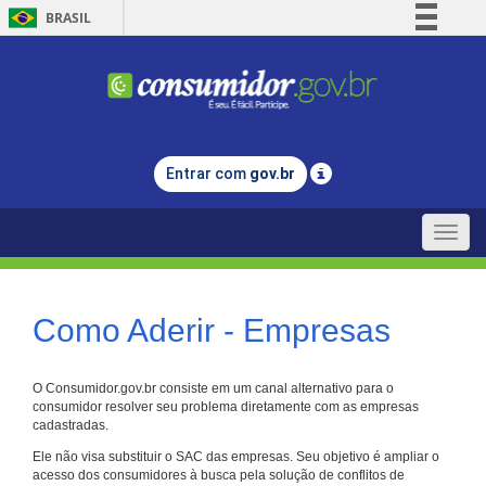
BRASIL
Simplifique!
Comunica BR
Participe
Acesso à informação
Entrar com
gov.br
Legislação
Canais
Toggle
naviga
Como Aderir - Empresas
O Consumidor.gov.br consiste em um canal alternativo para o
consumidor resolver seu problema diretamente com as empresas
cadastradas.
Ele não visa substituir o SAC das empresas. Seu objetivo é ampliar o
acesso dos consumidores à busca pela solução de conflitos de