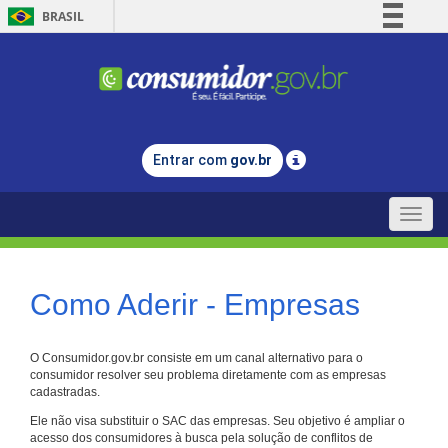
BRASIL
Simplifique!
Comunica BR
Participe
Acesso à informação
Entrar com
gov.br
Legislação
Canais
Toggle
naviga
Como Aderir - Empresas
O Consumidor.gov.br consiste em um canal alternativo para o
consumidor resolver seu problema diretamente com as empresas
cadastradas.
Ele não visa substituir o SAC das empresas. Seu objetivo é ampliar o
acesso dos consumidores à busca pela solução de conflitos de