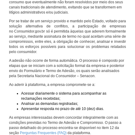
consumo que eventualmente não foram resolvidos por meio dos seus
canais tradicionais de atendimento, evitando que se transformem em
litígios administrativos e/ou judiciais.
Por se tratar de um serviço provido e mantido pelo Estado, voltado para
solução alternativa de conflitos, a participação de empresas
no Consumidor.gov.br só é permitida àquelas que aderem formalmente
ao serviço, mediante assinatura de termo no qual aceitam uma série de
compromissos, entre eles, a obrigação de conhecer, analisar e investir
todos os esforços possíveis para solucionar os problemas relatados
pelo consumidor.
A adesão não ocorre de forma automática. O processo é composto por
etapas que se iniciam com a solicitação formal da empresa e posterior
envio do Formulário e Termo de Adesão, os quais serão analisados
pela Secretaria Nacional do Consumidor – Senacon.
Ao aderir à plataforma, a empresa compromete-se a:
Acessar diariamente o sistema para acompanhar as
reclamações recebidas;
Analisar as demandas registradas;
Apresentar resposta no prazo de até 10 (dez) dias.
As empresas interessadas devem concordar integralmente com as
condições previstas no Termo de Adesão e Compromisso. O passo a
passo detalhado do processo encontra-se disponível no item 12 da
seção
Perguntas Frequentes (FAQ)
da plataforma.