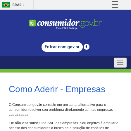
BRASIL
Simplifique!
Comunica BR
Participe
Acesso à informação
Entrar com
gov.br
Legislação
Canais
Toggle
naviga
Como Aderir - Empresas
O Consumidor.gov.br consiste em um canal alternativo para o
consumidor resolver seu problema diretamente com as empresas
cadastradas.
Ele não visa substituir o SAC das empresas. Seu objetivo é ampliar o
acesso dos consumidores à busca pela solução de conflitos de