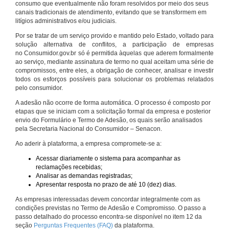
consumo que eventualmente não foram resolvidos por meio dos seus
canais tradicionais de atendimento, evitando que se transformem em
litígios administrativos e/ou judiciais.
Por se tratar de um serviço provido e mantido pelo Estado, voltado para
solução alternativa de conflitos, a participação de empresas
no Consumidor.gov.br só é permitida àquelas que aderem formalmente
ao serviço, mediante assinatura de termo no qual aceitam uma série de
compromissos, entre eles, a obrigação de conhecer, analisar e investir
todos os esforços possíveis para solucionar os problemas relatados
pelo consumidor.
A adesão não ocorre de forma automática. O processo é composto por
etapas que se iniciam com a solicitação formal da empresa e posterior
envio do Formulário e Termo de Adesão, os quais serão analisados
pela Secretaria Nacional do Consumidor – Senacon.
Ao aderir à plataforma, a empresa compromete-se a:
Acessar diariamente o sistema para acompanhar as
reclamações recebidas;
Analisar as demandas registradas;
Apresentar resposta no prazo de até 10 (dez) dias.
As empresas interessadas devem concordar integralmente com as
condições previstas no Termo de Adesão e Compromisso. O passo a
passo detalhado do processo encontra-se disponível no item 12 da
seção
Perguntas Frequentes (FAQ)
da plataforma.