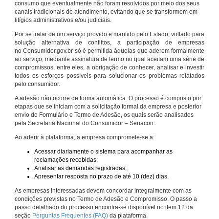
consumo que eventualmente não foram resolvidos por meio dos seus
canais tradicionais de atendimento, evitando que se transformem em
litígios administrativos e/ou judiciais.
Por se tratar de um serviço provido e mantido pelo Estado, voltado para
solução alternativa de conflitos, a participação de empresas
no Consumidor.gov.br só é permitida àquelas que aderem formalmente
ao serviço, mediante assinatura de termo no qual aceitam uma série de
compromissos, entre eles, a obrigação de conhecer, analisar e investir
todos os esforços possíveis para solucionar os problemas relatados
pelo consumidor.
A adesão não ocorre de forma automática. O processo é composto por
etapas que se iniciam com a solicitação formal da empresa e posterior
envio do Formulário e Termo de Adesão, os quais serão analisados
pela Secretaria Nacional do Consumidor – Senacon.
Ao aderir à plataforma, a empresa compromete-se a:
Acessar diariamente o sistema para acompanhar as
reclamações recebidas;
Analisar as demandas registradas;
Apresentar resposta no prazo de até 10 (dez) dias.
As empresas interessadas devem concordar integralmente com as
condições previstas no Termo de Adesão e Compromisso. O passo a
passo detalhado do processo encontra-se disponível no item 12 da
seção
Perguntas Frequentes (FAQ)
da plataforma.