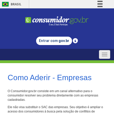
BRASIL
Simplifique!
Comunica BR
Participe
Acesso à informação
Entrar com
gov.br
Legislação
Canais
Toggle
naviga
Como Aderir - Empresas
O Consumidor.gov.br consiste em um canal alternativo para o
consumidor resolver seu problema diretamente com as empresas
cadastradas.
Ele não visa substituir o SAC das empresas. Seu objetivo é ampliar o
acesso dos consumidores à busca pela solução de conflitos de