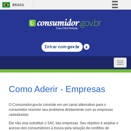
BRASIL
Simplifique!
Comunica BR
Participe
Acesso à informação
Entrar com
gov.br
Legislação
Canais
Toggle
naviga
Como Aderir - Empresas
O Consumidor.gov.br consiste em um canal alternativo para o
consumidor resolver seu problema diretamente com as empresas
cadastradas.
Ele não visa substituir o SAC das empresas. Seu objetivo é ampliar o
acesso dos consumidores à busca pela solução de conflitos de