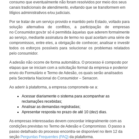
consumo que eventualmente não foram resolvidos por meio dos seus
canais tradicionais de atendimento, evitando que se transformem em
litígios administrativos e/ou judiciais.
Por se tratar de um serviço provido e mantido pelo Estado, voltado para
solução alternativa de conflitos, a participação de empresas
no Consumidor.gov.br só é permitida àquelas que aderem formalmente
ao serviço, mediante assinatura de termo no qual aceitam uma série de
compromissos, entre eles, a obrigação de conhecer, analisar e investir
todos os esforços possíveis para solucionar os problemas relatados
pelo consumidor.
A adesão não ocorre de forma automática. O processo é composto por
etapas que se iniciam com a solicitação formal da empresa e posterior
envio do Formulário e Termo de Adesão, os quais serão analisados
pela Secretaria Nacional do Consumidor – Senacon.
Ao aderir à plataforma, a empresa compromete-se a:
Acessar diariamente o sistema para acompanhar as
reclamações recebidas;
Analisar as demandas registradas;
Apresentar resposta no prazo de até 10 (dez) dias.
As empresas interessadas devem concordar integralmente com as
condições previstas no Termo de Adesão e Compromisso. O passo a
passo detalhado do processo encontra-se disponível no item 12 da
seção
Perguntas Frequentes (FAQ)
da plataforma.