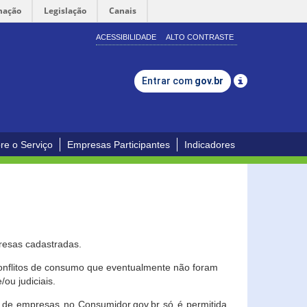
mação
Legislação
Canais
ACESSIBILIDADE
ALTO CONTRASTE
Entrar com
gov.br
re o Serviço
Empresas Participantes
Indicadores
resas cadastradas.
conflitos de consumo que eventualmente não foram
ou judiciais.
ção de empresas no Consumidor.gov.br só é permitida