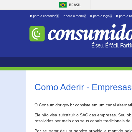
BRASIL
Ir para o conteúdo
1
Ir para o menu
2
Ir para o login
3
Ir para o r
Como Aderir - Empresas
O Consumidor.gov.br consiste em um canal alternat
Ele não visa substituir o SAC das empresas. Seu o
resolvidos por meio dos seus canais tradicionais de 
Por se tratar de um serviço provido e mantido pelo