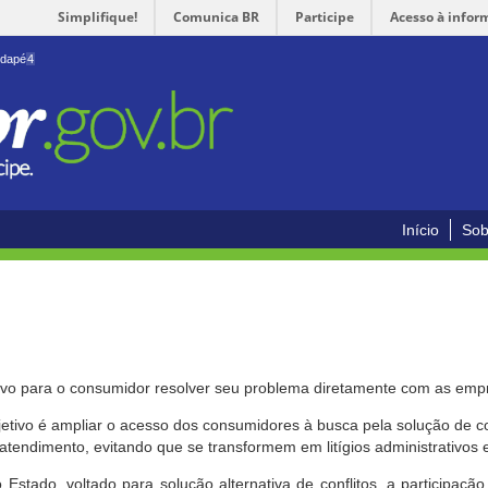
Simplifique!
Comunica BR
Participe
Acesso à infor
odapé
4
Início
Sob
ivo para o consumidor resolver seu problema diretamente com as emp
bjetivo é ampliar o acesso dos consumidores à busca pela solução de 
atendimento, evitando que se transformem em litígios administrativos e/
 Estado, voltado para solução alternativa de conflitos, a participa