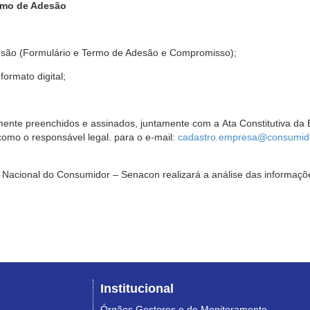
rmo de Adesão
são (Formulário e Termo de Adesão e Compromisso);
ormato digital;
ente preenchidos e assinados, juntamente com a Ata Constitutiva da 
omo o responsável legal. para o e-mail:
cadastro.empresa@consumido
Nacional do Consumidor – Senacon realizará a análise das informaçõe
Institucional
Órgãos Gestores e de Monitoramento