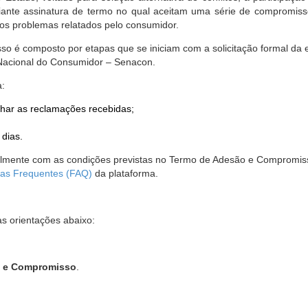
nte assinatura de termo no qual aceitam uma série de compromissos
r os problemas relatados pelo consumidor.
so é composto por etapas que se iniciam com a solicitação formal da 
 Nacional do Consumidor – Senacon.
a:
har as reclamações recebidas;
 dias.
almente com as condições previstas no Termo de Adesão e Compromis
as Frequentes (FAQ)
da plataforma.
as orientações abaixo:
o e Compromisso
.