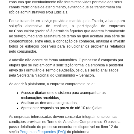
consumo que eventualmente não foram resolvidos por meio dos seus
canais tradicionais de atendimento, evitando que se transformem em
litígios administrativos e/ou judiciais.
Por se tratar de um serviço provido e mantido pelo Estado, voltado para
solução alternativa de conflitos, a participação de empresas
no Consumidor.gov.br só é permitida àquelas que aderem formalmente
ao serviço, mediante assinatura de termo no qual aceitam uma série de
compromissos, entre eles, a obrigação de conhecer, analisar e investir
todos os esforços possíveis para solucionar os problemas relatados
pelo consumidor.
A adesão não ocorre de forma automática. O processo é composto por
etapas que se iniciam com a solicitação formal da empresa e posterior
envio do Formulário e Termo de Adesão, os quais serão analisados
pela Secretaria Nacional do Consumidor – Senacon.
Ao aderir à plataforma, a empresa compromete-se a:
Acessar diariamente o sistema para acompanhar as
reclamações recebidas;
Analisar as demandas registradas;
Apresentar resposta no prazo de até 10 (dez) dias.
As empresas interessadas devem concordar integralmente com as
condições previstas no Termo de Adesão e Compromisso. O passo a
passo detalhado do processo encontra-se disponível no item 12 da
seção
Perguntas Frequentes (FAQ)
da plataforma.