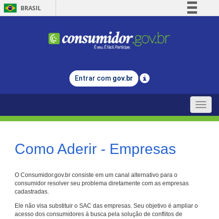
BRASIL
Simplifique!
Comunica BR
Participe
Acesso à informação
Entrar com
gov.br
Legislação
Canais
Toggle
naviga
Como Aderir - Empresas
O Consumidor.gov.br consiste em um canal alternativo para o
consumidor resolver seu problema diretamente com as empresas
cadastradas.
Ele não visa substituir o SAC das empresas. Seu objetivo é ampliar o
acesso dos consumidores à busca pela solução de conflitos de