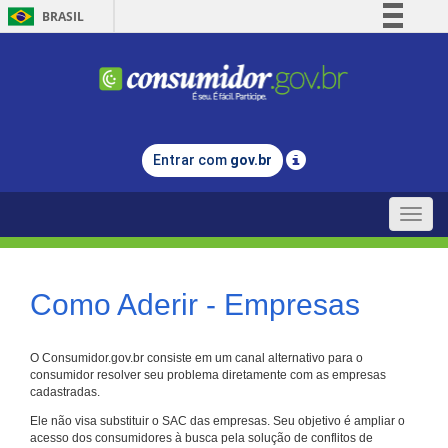
BRASIL
Simplifique!
Comunica BR
Participe
Acesso à informação
Entrar com
gov.br
Legislação
Canais
Toggle
naviga
Como Aderir - Empresas
O Consumidor.gov.br consiste em um canal alternativo para o
consumidor resolver seu problema diretamente com as empresas
cadastradas.
Ele não visa substituir o SAC das empresas. Seu objetivo é ampliar o
acesso dos consumidores à busca pela solução de conflitos de