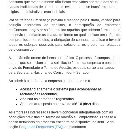
consumo que eventualmente não foram resolvidos por meio dos seus
canais tradicionais de atendimento, evitando que se transformem em
litígios administrativos e/ou judiciais.
Por se tratar de um serviço provido e mantido pelo Estado, voltado para
solução alternativa de conflitos, a participação de empresas
no Consumidor.gov.br só é permitida àquelas que aderem formalmente
ao serviço, mediante assinatura de termo no qual aceitam uma série de
compromissos, entre eles, a obrigação de conhecer, analisar e investir
todos os esforços possíveis para solucionar os problemas relatados
pelo consumidor.
A adesão não ocorre de forma automática. O processo é composto por
etapas que se iniciam com a solicitação formal da empresa e posterior
envio do Formulário e Termo de Adesão, os quais serão analisados
pela Secretaria Nacional do Consumidor – Senacon.
Ao aderir à plataforma, a empresa compromete-se a:
Acessar diariamente o sistema para acompanhar as
reclamações recebidas;
Analisar as demandas registradas;
Apresentar resposta no prazo de até 10 (dez) dias.
As empresas interessadas devem concordar integralmente com as
condições previstas no Termo de Adesão e Compromisso. O passo a
passo detalhado do processo encontra-se disponível no item 12 da
seção
Perguntas Frequentes (FAQ)
da plataforma.