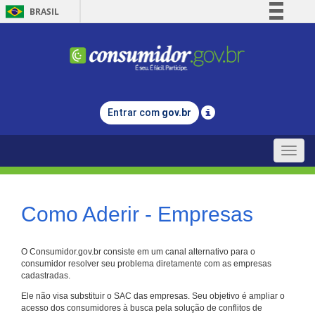
BRASIL
Simplifique!
Comunica BR
Participe
Acesso à informação
Entrar com
gov.br
Legislação
Canais
Toggle
naviga
Como Aderir - Empresas
O Consumidor.gov.br consiste em um canal alternativo para o
consumidor resolver seu problema diretamente com as empresas
cadastradas.
Ele não visa substituir o SAC das empresas. Seu objetivo é ampliar o
acesso dos consumidores à busca pela solução de conflitos de