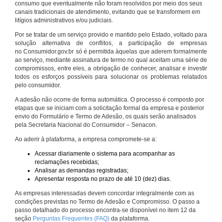
consumo que eventualmente não foram resolvidos por meio dos seus
canais tradicionais de atendimento, evitando que se transformem em
litígios administrativos e/ou judiciais.
Por se tratar de um serviço provido e mantido pelo Estado, voltado para
solução alternativa de conflitos, a participação de empresas
no Consumidor.gov.br só é permitida àquelas que aderem formalmente
ao serviço, mediante assinatura de termo no qual aceitam uma série de
compromissos, entre eles, a obrigação de conhecer, analisar e investir
todos os esforços possíveis para solucionar os problemas relatados
pelo consumidor.
A adesão não ocorre de forma automática. O processo é composto por
etapas que se iniciam com a solicitação formal da empresa e posterior
envio do Formulário e Termo de Adesão, os quais serão analisados
pela Secretaria Nacional do Consumidor – Senacon.
Ao aderir à plataforma, a empresa compromete-se a:
Acessar diariamente o sistema para acompanhar as
reclamações recebidas;
Analisar as demandas registradas;
Apresentar resposta no prazo de até 10 (dez) dias.
As empresas interessadas devem concordar integralmente com as
condições previstas no Termo de Adesão e Compromisso. O passo a
passo detalhado do processo encontra-se disponível no item 12 da
seção
Perguntas Frequentes (FAQ)
da plataforma.