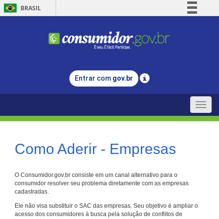
BRASIL
Simplifique!
Comunica BR
Participe
Acesso à informação
Entrar com
gov.br
Legislação
Canais
Toggle
naviga
Como Aderir - Empresas
O Consumidor.gov.br consiste em um canal alternativo para o
consumidor resolver seu problema diretamente com as empresas
cadastradas.
Ele não visa substituir o SAC das empresas. Seu objetivo é ampliar o
acesso dos consumidores à busca pela solução de conflitos de