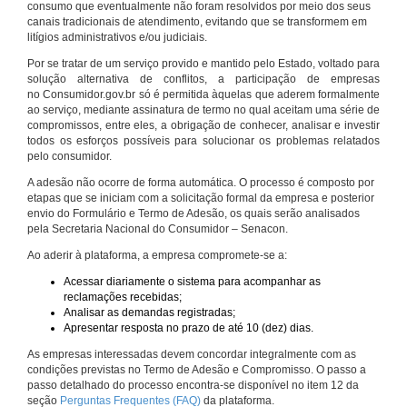
consumo que eventualmente não foram resolvidos por meio dos seus
canais tradicionais de atendimento, evitando que se transformem em
litígios administrativos e/ou judiciais.
Por se tratar de um serviço provido e mantido pelo Estado, voltado para
solução alternativa de conflitos, a participação de empresas
no Consumidor.gov.br só é permitida àquelas que aderem formalmente
ao serviço, mediante assinatura de termo no qual aceitam uma série de
compromissos, entre eles, a obrigação de conhecer, analisar e investir
todos os esforços possíveis para solucionar os problemas relatados
pelo consumidor.
A adesão não ocorre de forma automática. O processo é composto por
etapas que se iniciam com a solicitação formal da empresa e posterior
envio do Formulário e Termo de Adesão, os quais serão analisados
pela Secretaria Nacional do Consumidor – Senacon.
Ao aderir à plataforma, a empresa compromete-se a:
Acessar diariamente o sistema para acompanhar as
reclamações recebidas;
Analisar as demandas registradas;
Apresentar resposta no prazo de até 10 (dez) dias.
As empresas interessadas devem concordar integralmente com as
condições previstas no Termo de Adesão e Compromisso. O passo a
passo detalhado do processo encontra-se disponível no item 12 da
seção
Perguntas Frequentes (FAQ)
da plataforma.