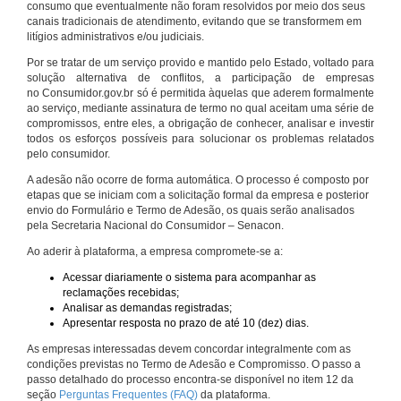
consumo que eventualmente não foram resolvidos por meio dos seus
canais tradicionais de atendimento, evitando que se transformem em
litígios administrativos e/ou judiciais.
Por se tratar de um serviço provido e mantido pelo Estado, voltado para
solução alternativa de conflitos, a participação de empresas
no Consumidor.gov.br só é permitida àquelas que aderem formalmente
ao serviço, mediante assinatura de termo no qual aceitam uma série de
compromissos, entre eles, a obrigação de conhecer, analisar e investir
todos os esforços possíveis para solucionar os problemas relatados
pelo consumidor.
A adesão não ocorre de forma automática. O processo é composto por
etapas que se iniciam com a solicitação formal da empresa e posterior
envio do Formulário e Termo de Adesão, os quais serão analisados
pela Secretaria Nacional do Consumidor – Senacon.
Ao aderir à plataforma, a empresa compromete-se a:
Acessar diariamente o sistema para acompanhar as
reclamações recebidas;
Analisar as demandas registradas;
Apresentar resposta no prazo de até 10 (dez) dias.
As empresas interessadas devem concordar integralmente com as
condições previstas no Termo de Adesão e Compromisso. O passo a
passo detalhado do processo encontra-se disponível no item 12 da
seção
Perguntas Frequentes (FAQ)
da plataforma.