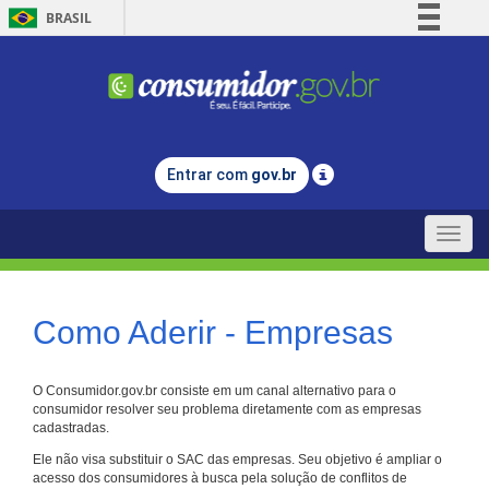
BRASIL
Simplifique!
Comunica BR
Participe
Acesso à informação
Entrar com
gov.br
Legislação
Canais
Toggle
naviga
Como Aderir - Empresas
O Consumidor.gov.br consiste em um canal alternativo para o
consumidor resolver seu problema diretamente com as empresas
cadastradas.
Ele não visa substituir o SAC das empresas. Seu objetivo é ampliar o
acesso dos consumidores à busca pela solução de conflitos de