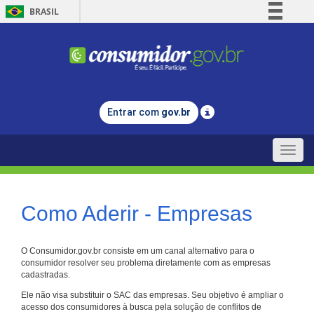
BRASIL
Simplifique!
Comunica BR
Participe
Acesso à informação
Entrar com
gov.br
Legislação
Canais
Toggle
naviga
Como Aderir - Empresas
O Consumidor.gov.br consiste em um canal alternativo para o
consumidor resolver seu problema diretamente com as empresas
cadastradas.
Ele não visa substituir o SAC das empresas. Seu objetivo é ampliar o
acesso dos consumidores à busca pela solução de conflitos de