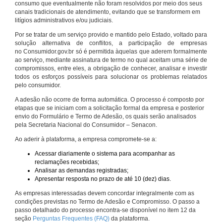
consumo que eventualmente não foram resolvidos por meio dos seus
canais tradicionais de atendimento, evitando que se transformem em
litígios administrativos e/ou judiciais.
Por se tratar de um serviço provido e mantido pelo Estado, voltado para
solução alternativa de conflitos, a participação de empresas
no Consumidor.gov.br só é permitida àquelas que aderem formalmente
ao serviço, mediante assinatura de termo no qual aceitam uma série de
compromissos, entre eles, a obrigação de conhecer, analisar e investir
todos os esforços possíveis para solucionar os problemas relatados
pelo consumidor.
A adesão não ocorre de forma automática. O processo é composto por
etapas que se iniciam com a solicitação formal da empresa e posterior
envio do Formulário e Termo de Adesão, os quais serão analisados
pela Secretaria Nacional do Consumidor – Senacon.
Ao aderir à plataforma, a empresa compromete-se a:
Acessar diariamente o sistema para acompanhar as
reclamações recebidas;
Analisar as demandas registradas;
Apresentar resposta no prazo de até 10 (dez) dias.
As empresas interessadas devem concordar integralmente com as
condições previstas no Termo de Adesão e Compromisso. O passo a
passo detalhado do processo encontra-se disponível no item 12 da
seção
Perguntas Frequentes (FAQ)
da plataforma.