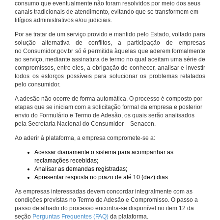
consumo que eventualmente não foram resolvidos por meio dos seus
canais tradicionais de atendimento, evitando que se transformem em
litígios administrativos e/ou judiciais.
Por se tratar de um serviço provido e mantido pelo Estado, voltado para
solução alternativa de conflitos, a participação de empresas
no Consumidor.gov.br só é permitida àquelas que aderem formalmente
ao serviço, mediante assinatura de termo no qual aceitam uma série de
compromissos, entre eles, a obrigação de conhecer, analisar e investir
todos os esforços possíveis para solucionar os problemas relatados
pelo consumidor.
A adesão não ocorre de forma automática. O processo é composto por
etapas que se iniciam com a solicitação formal da empresa e posterior
envio do Formulário e Termo de Adesão, os quais serão analisados
pela Secretaria Nacional do Consumidor – Senacon.
Ao aderir à plataforma, a empresa compromete-se a:
Acessar diariamente o sistema para acompanhar as
reclamações recebidas;
Analisar as demandas registradas;
Apresentar resposta no prazo de até 10 (dez) dias.
As empresas interessadas devem concordar integralmente com as
condições previstas no Termo de Adesão e Compromisso. O passo a
passo detalhado do processo encontra-se disponível no item 12 da
seção
Perguntas Frequentes (FAQ)
da plataforma.