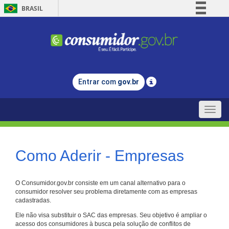
BRASIL
Simplifique!
Comunica BR
Participe
Acesso à informação
Entrar com
gov.br
Legislação
Canais
Toggle
naviga
Como Aderir - Empresas
O Consumidor.gov.br consiste em um canal alternativo para o
consumidor resolver seu problema diretamente com as empresas
cadastradas.
Ele não visa substituir o SAC das empresas. Seu objetivo é ampliar o
acesso dos consumidores à busca pela solução de conflitos de