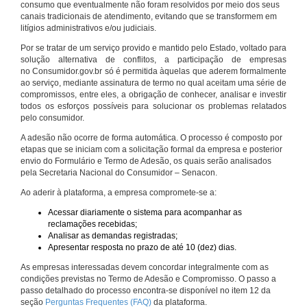
consumo que eventualmente não foram resolvidos por meio dos seus
canais tradicionais de atendimento, evitando que se transformem em
litígios administrativos e/ou judiciais.
Por se tratar de um serviço provido e mantido pelo Estado, voltado para
solução alternativa de conflitos, a participação de empresas
no Consumidor.gov.br só é permitida àquelas que aderem formalmente
ao serviço, mediante assinatura de termo no qual aceitam uma série de
compromissos, entre eles, a obrigação de conhecer, analisar e investir
todos os esforços possíveis para solucionar os problemas relatados
pelo consumidor.
A adesão não ocorre de forma automática. O processo é composto por
etapas que se iniciam com a solicitação formal da empresa e posterior
envio do Formulário e Termo de Adesão, os quais serão analisados
pela Secretaria Nacional do Consumidor – Senacon.
Ao aderir à plataforma, a empresa compromete-se a:
Acessar diariamente o sistema para acompanhar as
reclamações recebidas;
Analisar as demandas registradas;
Apresentar resposta no prazo de até 10 (dez) dias.
As empresas interessadas devem concordar integralmente com as
condições previstas no Termo de Adesão e Compromisso. O passo a
passo detalhado do processo encontra-se disponível no item 12 da
seção
Perguntas Frequentes (FAQ)
da plataforma.