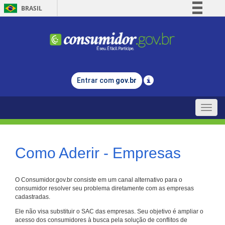
BRASIL
Simplifique!
Comunica BR
Participe
Acesso à informação
Entrar com
gov.br
Legislação
Canais
Toggle
naviga
Como Aderir - Empresas
O Consumidor.gov.br consiste em um canal alternativo para o
consumidor resolver seu problema diretamente com as empresas
cadastradas.
Ele não visa substituir o SAC das empresas. Seu objetivo é ampliar o
acesso dos consumidores à busca pela solução de conflitos de