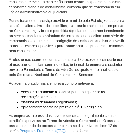
consumo que eventualmente não foram resolvidos por meio dos seus
canais tradicionais de atendimento, evitando que se transformem em
litígios administrativos e/ou judiciais.
Por se tratar de um serviço provido e mantido pelo Estado, voltado para
solução alternativa de conflitos, a participação de empresas
no Consumidor.gov.br só é permitida àquelas que aderem formalmente
ao serviço, mediante assinatura de termo no qual aceitam uma série de
compromissos, entre eles, a obrigação de conhecer, analisar e investir
todos os esforços possíveis para solucionar os problemas relatados
pelo consumidor.
A adesão não ocorre de forma automática. O processo é composto por
etapas que se iniciam com a solicitação formal da empresa e posterior
envio do Formulário e Termo de Adesão, os quais serão analisados
pela Secretaria Nacional do Consumidor – Senacon.
Ao aderir à plataforma, a empresa compromete-se a:
Acessar diariamente o sistema para acompanhar as
reclamações recebidas;
Analisar as demandas registradas;
Apresentar resposta no prazo de até 10 (dez) dias.
As empresas interessadas devem concordar integralmente com as
condições previstas no Termo de Adesão e Compromisso. O passo a
passo detalhado do processo encontra-se disponível no item 12 da
seção
Perguntas Frequentes (FAQ)
da plataforma.