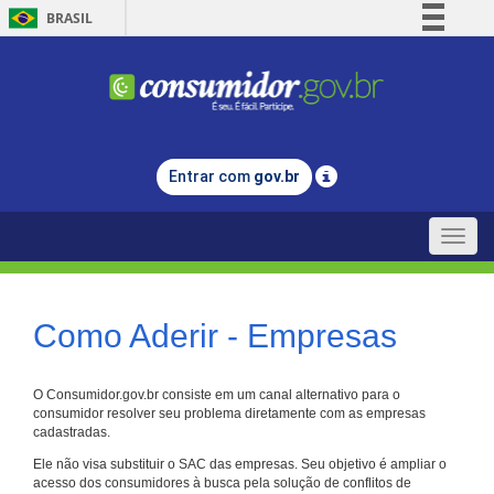
BRASIL
Simplifique!
Comunica BR
Participe
Acesso à informação
Entrar com
gov.br
Legislação
Canais
Toggle
naviga
Como Aderir - Empresas
O Consumidor.gov.br consiste em um canal alternativo para o
consumidor resolver seu problema diretamente com as empresas
cadastradas.
Ele não visa substituir o SAC das empresas. Seu objetivo é ampliar o
acesso dos consumidores à busca pela solução de conflitos de