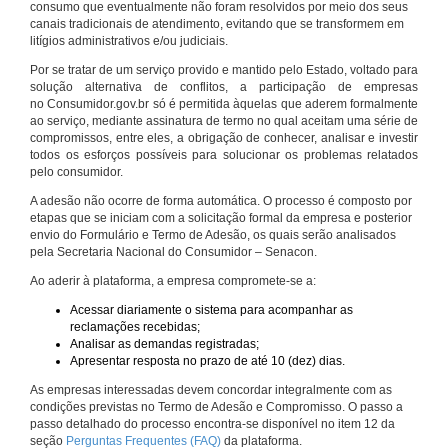
consumo que eventualmente não foram resolvidos por meio dos seus
canais tradicionais de atendimento, evitando que se transformem em
litígios administrativos e/ou judiciais.
Por se tratar de um serviço provido e mantido pelo Estado, voltado para
solução alternativa de conflitos, a participação de empresas
no Consumidor.gov.br só é permitida àquelas que aderem formalmente
ao serviço, mediante assinatura de termo no qual aceitam uma série de
compromissos, entre eles, a obrigação de conhecer, analisar e investir
todos os esforços possíveis para solucionar os problemas relatados
pelo consumidor.
A adesão não ocorre de forma automática. O processo é composto por
etapas que se iniciam com a solicitação formal da empresa e posterior
envio do Formulário e Termo de Adesão, os quais serão analisados
pela Secretaria Nacional do Consumidor – Senacon.
Ao aderir à plataforma, a empresa compromete-se a:
Acessar diariamente o sistema para acompanhar as
reclamações recebidas;
Analisar as demandas registradas;
Apresentar resposta no prazo de até 10 (dez) dias.
As empresas interessadas devem concordar integralmente com as
condições previstas no Termo de Adesão e Compromisso. O passo a
passo detalhado do processo encontra-se disponível no item 12 da
seção
Perguntas Frequentes (FAQ)
da plataforma.