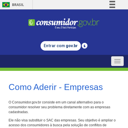
BRASIL
Simplifique!
Comunica BR
Participe
Acesso à informação
Entrar com
gov.br
Legislação
Canais
Toggle
naviga
Como Aderir - Empresas
O Consumidor.gov.br consiste em um canal alternativo para o
consumidor resolver seu problema diretamente com as empresas
cadastradas.
Ele não visa substituir o SAC das empresas. Seu objetivo é ampliar o
acesso dos consumidores à busca pela solução de conflitos de