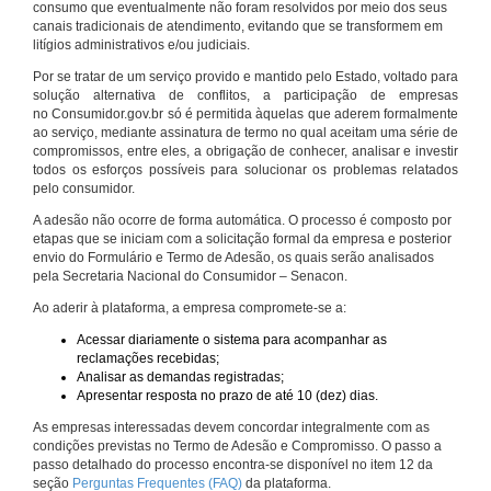
consumo que eventualmente não foram resolvidos por meio dos seus
canais tradicionais de atendimento, evitando que se transformem em
litígios administrativos e/ou judiciais.
Por se tratar de um serviço provido e mantido pelo Estado, voltado para
solução alternativa de conflitos, a participação de empresas
no Consumidor.gov.br só é permitida àquelas que aderem formalmente
ao serviço, mediante assinatura de termo no qual aceitam uma série de
compromissos, entre eles, a obrigação de conhecer, analisar e investir
todos os esforços possíveis para solucionar os problemas relatados
pelo consumidor.
A adesão não ocorre de forma automática. O processo é composto por
etapas que se iniciam com a solicitação formal da empresa e posterior
envio do Formulário e Termo de Adesão, os quais serão analisados
pela Secretaria Nacional do Consumidor – Senacon.
Ao aderir à plataforma, a empresa compromete-se a:
Acessar diariamente o sistema para acompanhar as
reclamações recebidas;
Analisar as demandas registradas;
Apresentar resposta no prazo de até 10 (dez) dias.
As empresas interessadas devem concordar integralmente com as
condições previstas no Termo de Adesão e Compromisso. O passo a
passo detalhado do processo encontra-se disponível no item 12 da
seção
Perguntas Frequentes (FAQ)
da plataforma.