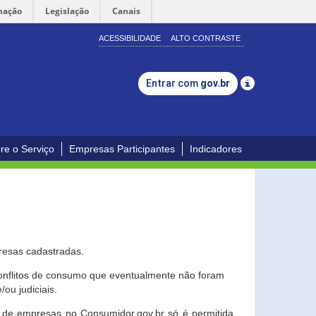
mação
Legislação
Canais
ACESSIBILIDADE
ALTO CONTRASTE
Entrar com
gov.br
re o Serviço
Empresas Participantes
Indicadores
resas cadastradas.
conflitos de consumo que eventualmente não foram
ou judiciais.
ção de empresas no Consumidor.gov.br só é permitida