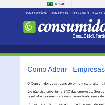
BRASIL
Ir para o conteúdo
1
Ir para o menu
2
Ir para o login
3
Ir para o r
Como Aderir - Empresas
O Consumidor.gov.br consiste em um canal alternat
Ele não visa substituir o SAC das empresas. Seu o
resolvidos por meio dos seus canais tradicionais de 
Por se tratar de um serviço provido e mantido pelo