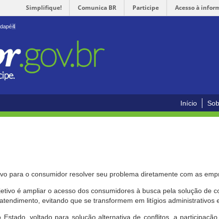
Simplifique!
Comunica BR
Participe
Acesso à infor
odapé
4
Início
Sob
ivo para o consumidor resolver seu problema diretamente com as emp
bjetivo é ampliar o acesso dos consumidores à busca pela solução de 
atendimento, evitando que se transformem em litígios administrativos e/
 Estado, voltado para solução alternativa de conflitos, a participa