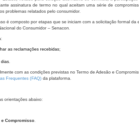
nte assinatura de termo no qual aceitam uma série de compromissos
r os problemas relatados pelo consumidor.
so é composto por etapas que se iniciam com a solicitação formal da 
 Nacional do Consumidor – Senacon.
a:
har as reclamações recebidas;
 dias.
almente com as condições previstas no Termo de Adesão e Compromis
as Frequentes (FAQ)
da plataforma.
as orientações abaixo:
o e Compromisso
.