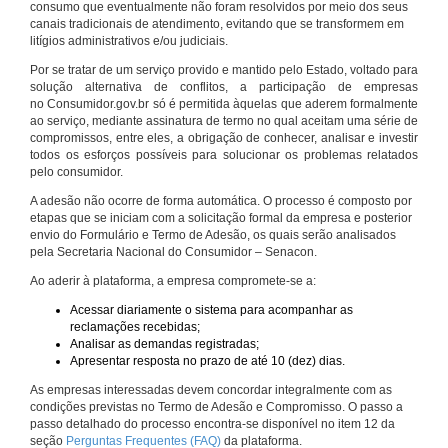
consumo que eventualmente não foram resolvidos por meio dos seus
canais tradicionais de atendimento, evitando que se transformem em
litígios administrativos e/ou judiciais.
Por se tratar de um serviço provido e mantido pelo Estado, voltado para
solução alternativa de conflitos, a participação de empresas
no Consumidor.gov.br só é permitida àquelas que aderem formalmente
ao serviço, mediante assinatura de termo no qual aceitam uma série de
compromissos, entre eles, a obrigação de conhecer, analisar e investir
todos os esforços possíveis para solucionar os problemas relatados
pelo consumidor.
A adesão não ocorre de forma automática. O processo é composto por
etapas que se iniciam com a solicitação formal da empresa e posterior
envio do Formulário e Termo de Adesão, os quais serão analisados
pela Secretaria Nacional do Consumidor – Senacon.
Ao aderir à plataforma, a empresa compromete-se a:
Acessar diariamente o sistema para acompanhar as
reclamações recebidas;
Analisar as demandas registradas;
Apresentar resposta no prazo de até 10 (dez) dias.
As empresas interessadas devem concordar integralmente com as
condições previstas no Termo de Adesão e Compromisso. O passo a
passo detalhado do processo encontra-se disponível no item 12 da
seção
Perguntas Frequentes (FAQ)
da plataforma.