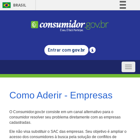
BRASIL
Simplifique!
Comunica BR
Participe
Acesso à informação
Entrar com
gov.br
Legislação
Canais
Toggle
naviga
Como Aderir - Empresas
O Consumidor.gov.br consiste em um canal alternativo para o
consumidor resolver seu problema diretamente com as empresas
cadastradas.
Ele não visa substituir o SAC das empresas. Seu objetivo é ampliar o
acesso dos consumidores à busca pela solução de conflitos de