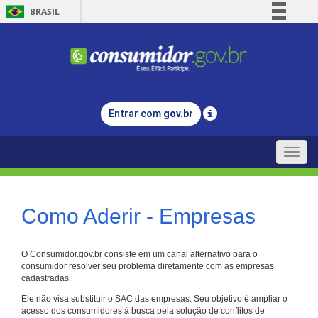
BRASIL
Simplifique!
Comunica BR
Participe
Acesso à informação
Entrar com
gov.br
Legislação
Canais
Toggle
naviga
Como Aderir - Empresas
O Consumidor.gov.br consiste em um canal alternativo para o
consumidor resolver seu problema diretamente com as empresas
cadastradas.
Ele não visa substituir o SAC das empresas. Seu objetivo é ampliar o
acesso dos consumidores à busca pela solução de conflitos de