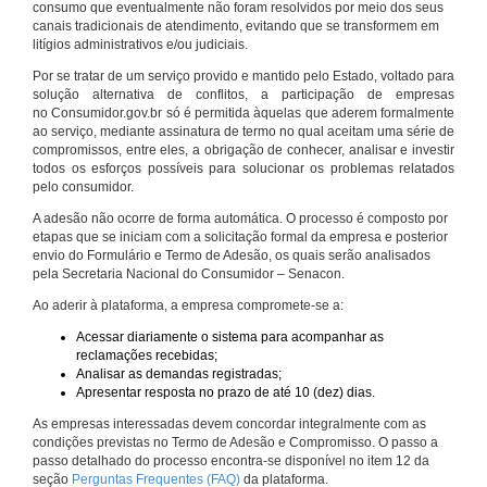
consumo que eventualmente não foram resolvidos por meio dos seus
canais tradicionais de atendimento, evitando que se transformem em
litígios administrativos e/ou judiciais.
Por se tratar de um serviço provido e mantido pelo Estado, voltado para
solução alternativa de conflitos, a participação de empresas
no Consumidor.gov.br só é permitida àquelas que aderem formalmente
ao serviço, mediante assinatura de termo no qual aceitam uma série de
compromissos, entre eles, a obrigação de conhecer, analisar e investir
todos os esforços possíveis para solucionar os problemas relatados
pelo consumidor.
A adesão não ocorre de forma automática. O processo é composto por
etapas que se iniciam com a solicitação formal da empresa e posterior
envio do Formulário e Termo de Adesão, os quais serão analisados
pela Secretaria Nacional do Consumidor – Senacon.
Ao aderir à plataforma, a empresa compromete-se a:
Acessar diariamente o sistema para acompanhar as
reclamações recebidas;
Analisar as demandas registradas;
Apresentar resposta no prazo de até 10 (dez) dias.
As empresas interessadas devem concordar integralmente com as
condições previstas no Termo de Adesão e Compromisso. O passo a
passo detalhado do processo encontra-se disponível no item 12 da
seção
Perguntas Frequentes (FAQ)
da plataforma.