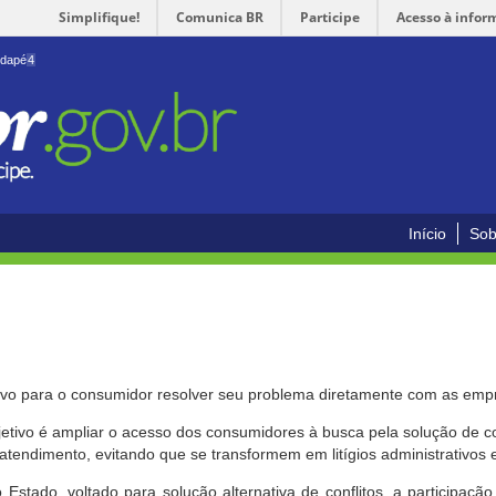
Simplifique!
Comunica BR
Participe
Acesso à infor
odapé
4
Início
Sob
ivo para o consumidor resolver seu problema diretamente com as emp
bjetivo é ampliar o acesso dos consumidores à busca pela solução de 
atendimento, evitando que se transformem em litígios administrativos e/
 Estado, voltado para solução alternativa de conflitos, a participa