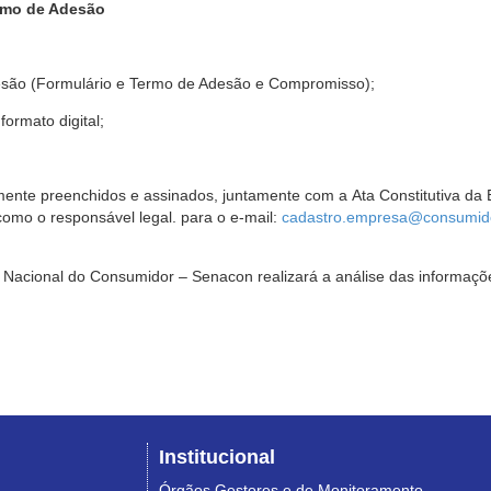
rmo de Adesão
são (Formulário e Termo de Adesão e Compromisso);
ormato digital;
ente preenchidos e assinados, juntamente com a Ata Constitutiva da 
omo o responsável legal. para o e-mail:
cadastro.empresa@consumido
Nacional do Consumidor – Senacon realizará a análise das informaçõe
Institucional
Órgãos Gestores e de Monitoramento