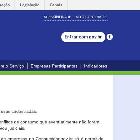
mação
Legislação
Canais
ACESSIBILIDADE
ALTO CONTRASTE
Entrar com
gov.br
re o Serviço
Empresas Participantes
Indicadores
resas cadastradas.
conflitos de consumo que eventualmente não foram
ou judiciais.
ção de empresas no Consumidor.gov.br só é permitida