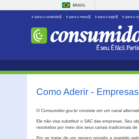
BRASIL
Ir para o conteúdo
1
Ir para o menu
2
Ir para o login
3
Ir para o r
Como Aderir - Empresas
O Consumidor.gov.br consiste em um canal alternat
Ele não visa substituir o SAC das empresas. Seu o
resolvidos por meio dos seus canais tradicionais de 
Por se tratar de um serviço provido e mantido pelo