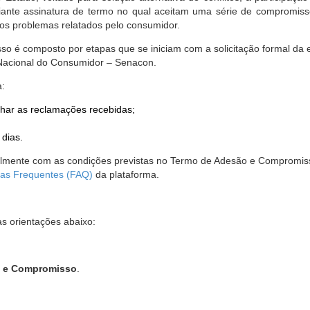
nte assinatura de termo no qual aceitam uma série de compromissos
r os problemas relatados pelo consumidor.
so é composto por etapas que se iniciam com a solicitação formal da 
 Nacional do Consumidor – Senacon.
a:
har as reclamações recebidas;
 dias.
almente com as condições previstas no Termo de Adesão e Compromis
as Frequentes (FAQ)
da plataforma.
as orientações abaixo:
o e Compromisso
.