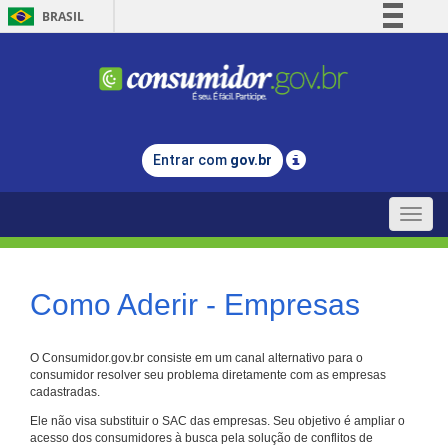
BRASIL
Simplifique!
Comunica BR
Participe
Acesso à informação
Entrar com
gov.br
Legislação
Canais
Toggle
naviga
Como Aderir - Empresas
O Consumidor.gov.br consiste em um canal alternativo para o
consumidor resolver seu problema diretamente com as empresas
cadastradas.
Ele não visa substituir o SAC das empresas. Seu objetivo é ampliar o
acesso dos consumidores à busca pela solução de conflitos de