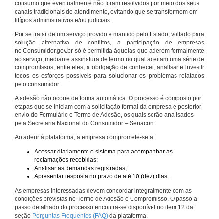
consumo que eventualmente não foram resolvidos por meio dos seus
canais tradicionais de atendimento, evitando que se transformem em
litígios administrativos e/ou judiciais.
Por se tratar de um serviço provido e mantido pelo Estado, voltado para
solução alternativa de conflitos, a participação de empresas
no Consumidor.gov.br só é permitida àquelas que aderem formalmente
ao serviço, mediante assinatura de termo no qual aceitam uma série de
compromissos, entre eles, a obrigação de conhecer, analisar e investir
todos os esforços possíveis para solucionar os problemas relatados
pelo consumidor.
A adesão não ocorre de forma automática. O processo é composto por
etapas que se iniciam com a solicitação formal da empresa e posterior
envio do Formulário e Termo de Adesão, os quais serão analisados
pela Secretaria Nacional do Consumidor – Senacon.
Ao aderir à plataforma, a empresa compromete-se a:
Acessar diariamente o sistema para acompanhar as
reclamações recebidas;
Analisar as demandas registradas;
Apresentar resposta no prazo de até 10 (dez) dias.
As empresas interessadas devem concordar integralmente com as
condições previstas no Termo de Adesão e Compromisso. O passo a
passo detalhado do processo encontra-se disponível no item 12 da
seção
Perguntas Frequentes (FAQ)
da plataforma.