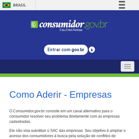
BRASIL
Simplifique!
Comunica BR
Participe
Acesso à informação
Entrar com
gov.br
Legislação
Canais
Toggle
naviga
Como Aderir - Empresas
O Consumidor.gov.br consiste em um canal alternativo para o
consumidor resolver seu problema diretamente com as empresas
cadastradas.
Ele não visa substituir o SAC das empresas. Seu objetivo é ampliar o
acesso dos consumidores à busca pela solução de conflitos de