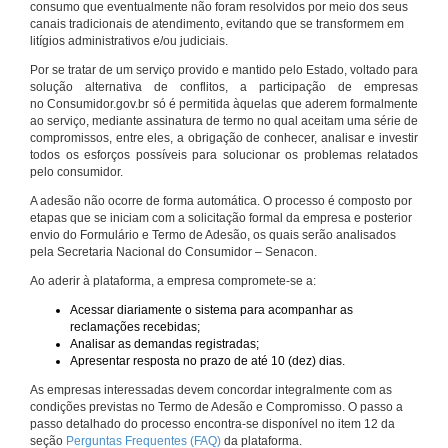
consumo que eventualmente não foram resolvidos por meio dos seus
canais tradicionais de atendimento, evitando que se transformem em
litígios administrativos e/ou judiciais.
Por se tratar de um serviço provido e mantido pelo Estado, voltado para
solução alternativa de conflitos, a participação de empresas
no Consumidor.gov.br só é permitida àquelas que aderem formalmente
ao serviço, mediante assinatura de termo no qual aceitam uma série de
compromissos, entre eles, a obrigação de conhecer, analisar e investir
todos os esforços possíveis para solucionar os problemas relatados
pelo consumidor.
A adesão não ocorre de forma automática. O processo é composto por
etapas que se iniciam com a solicitação formal da empresa e posterior
envio do Formulário e Termo de Adesão, os quais serão analisados
pela Secretaria Nacional do Consumidor – Senacon.
Ao aderir à plataforma, a empresa compromete-se a:
Acessar diariamente o sistema para acompanhar as
reclamações recebidas;
Analisar as demandas registradas;
Apresentar resposta no prazo de até 10 (dez) dias.
As empresas interessadas devem concordar integralmente com as
condições previstas no Termo de Adesão e Compromisso. O passo a
passo detalhado do processo encontra-se disponível no item 12 da
seção
Perguntas Frequentes (FAQ)
da plataforma.