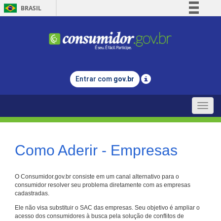
BRASIL
Simplifique!
Comunica BR
Participe
Acesso à informação
Entrar com
gov.br
Legislação
Canais
Toggle
naviga
Como Aderir - Empresas
O Consumidor.gov.br consiste em um canal alternativo para o
consumidor resolver seu problema diretamente com as empresas
cadastradas.
Ele não visa substituir o SAC das empresas. Seu objetivo é ampliar o
acesso dos consumidores à busca pela solução de conflitos de