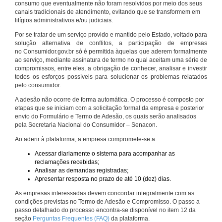
consumo que eventualmente não foram resolvidos por meio dos seus
canais tradicionais de atendimento, evitando que se transformem em
litígios administrativos e/ou judiciais.
Por se tratar de um serviço provido e mantido pelo Estado, voltado para
solução alternativa de conflitos, a participação de empresas
no Consumidor.gov.br só é permitida àquelas que aderem formalmente
ao serviço, mediante assinatura de termo no qual aceitam uma série de
compromissos, entre eles, a obrigação de conhecer, analisar e investir
todos os esforços possíveis para solucionar os problemas relatados
pelo consumidor.
A adesão não ocorre de forma automática. O processo é composto por
etapas que se iniciam com a solicitação formal da empresa e posterior
envio do Formulário e Termo de Adesão, os quais serão analisados
pela Secretaria Nacional do Consumidor – Senacon.
Ao aderir à plataforma, a empresa compromete-se a:
Acessar diariamente o sistema para acompanhar as
reclamações recebidas;
Analisar as demandas registradas;
Apresentar resposta no prazo de até 10 (dez) dias.
As empresas interessadas devem concordar integralmente com as
condições previstas no Termo de Adesão e Compromisso. O passo a
passo detalhado do processo encontra-se disponível no item 12 da
seção
Perguntas Frequentes (FAQ)
da plataforma.