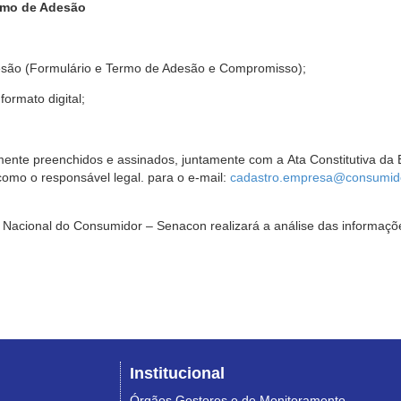
rmo de Adesão
são (Formulário e Termo de Adesão e Compromisso);
ormato digital;
ente preenchidos e assinados, juntamente com a Ata Constitutiva da 
omo o responsável legal. para o e-mail:
cadastro.empresa@consumido
Nacional do Consumidor – Senacon realizará a análise das informaçõe
Institucional
Órgãos Gestores e de Monitoramento