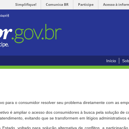
Simplifique!
Comunica BR
Participe
Acesso à infor
odapé
4
Início
Sob
ivo para o consumidor resolver seu problema diretamente com as emp
bjetivo é ampliar o acesso dos consumidores à busca pela solução de 
atendimento, evitando que se transformem em litígios administrativos e/
 Estado, voltado para solução alternativa de conflitos, a participa