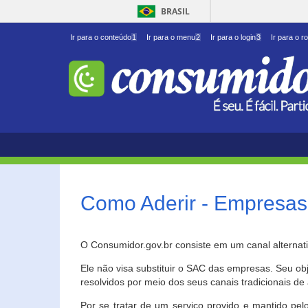
BRASIL
Ir para o conteúdo
1
Ir para o menu
2
Ir para o login
3
Ir para o r
Como Aderir - Empresas
O Consumidor.gov.br consiste em um canal alternat
Ele não visa substituir o SAC das empresas. Seu o
resolvidos por meio dos seus canais tradicionais de 
Por se tratar de um serviço provido e mantido pelo