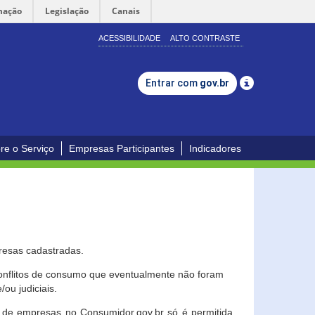
mação
Legislação
Canais
ACESSIBILIDADE
ALTO CONTRASTE
Entrar com
gov.br
re o Serviço
Empresas Participantes
Indicadores
resas cadastradas.
conflitos de consumo que eventualmente não foram
ou judiciais.
ção de empresas no Consumidor.gov.br só é permitida