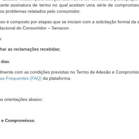
nte assinatura de termo no qual aceitam uma série de compromissos
r os problemas relatados pelo consumidor.
so é composto por etapas que se iniciam com a solicitação formal da 
 Nacional do Consumidor – Senacon.
a:
har as reclamações recebidas;
 dias.
almente com as condições previstas no Termo de Adesão e Compromis
as Frequentes (FAQ)
da plataforma.
as orientações abaixo:
o e Compromisso
.