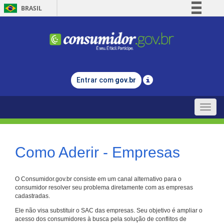
BRASIL
Simplifique!
Comunica BR
Participe
Acesso à informação
Entrar com
gov.br
Legislação
Canais
Toggle
naviga
Como Aderir - Empresas
O Consumidor.gov.br consiste em um canal alternativo para o
consumidor resolver seu problema diretamente com as empresas
cadastradas.
Ele não visa substituir o SAC das empresas. Seu objetivo é ampliar o
acesso dos consumidores à busca pela solução de conflitos de