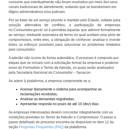
consumo que eventualmente não foram resolvidos por meio dos seus
canais tradicionais de atendimento, evitando que se transformem em
litígios administrativos e/ou judiciais.
Por se tratar de um serviço provido e mantido pelo Estado, voltado para
solução alternativa de conflitos, a participação de empresas
no Consumidor.gov.br só é permitida àquelas que aderem formalmente
ao serviço, mediante assinatura de termo no qual aceitam uma série de
compromissos, entre eles, a obrigação de conhecer, analisar e investir
todos os esforços possíveis para solucionar os problemas relatados
pelo consumidor.
A adesão não ocorre de forma automática. O processo é composto por
etapas que se iniciam com a solicitação formal da empresa e posterior
envio do Formulário e Termo de Adesão, os quais serão analisados
pela Secretaria Nacional do Consumidor – Senacon.
Ao aderir à plataforma, a empresa compromete-se a:
Acessar diariamente o sistema para acompanhar as
reclamações recebidas;
Analisar as demandas registradas;
Apresentar resposta no prazo de até 10 (dez) dias.
As empresas interessadas devem concordar integralmente com as
condições previstas no Termo de Adesão e Compromisso. O passo a
passo detalhado do processo encontra-se disponível no item 12 da
seção
Perguntas Frequentes (FAQ)
da plataforma.