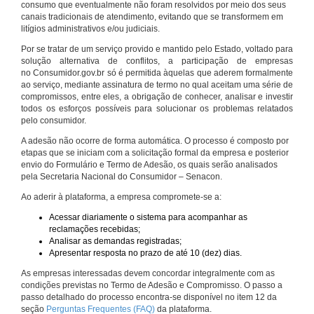
consumo que eventualmente não foram resolvidos por meio dos seus
canais tradicionais de atendimento, evitando que se transformem em
litígios administrativos e/ou judiciais.
Por se tratar de um serviço provido e mantido pelo Estado, voltado para
solução alternativa de conflitos, a participação de empresas
no Consumidor.gov.br só é permitida àquelas que aderem formalmente
ao serviço, mediante assinatura de termo no qual aceitam uma série de
compromissos, entre eles, a obrigação de conhecer, analisar e investir
todos os esforços possíveis para solucionar os problemas relatados
pelo consumidor.
A adesão não ocorre de forma automática. O processo é composto por
etapas que se iniciam com a solicitação formal da empresa e posterior
envio do Formulário e Termo de Adesão, os quais serão analisados
pela Secretaria Nacional do Consumidor – Senacon.
Ao aderir à plataforma, a empresa compromete-se a:
Acessar diariamente o sistema para acompanhar as
reclamações recebidas;
Analisar as demandas registradas;
Apresentar resposta no prazo de até 10 (dez) dias.
As empresas interessadas devem concordar integralmente com as
condições previstas no Termo de Adesão e Compromisso. O passo a
passo detalhado do processo encontra-se disponível no item 12 da
seção
Perguntas Frequentes (FAQ)
da plataforma.