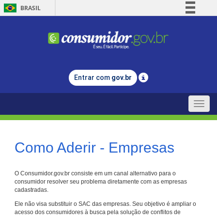
BRASIL
Simplifique!
Comunica BR
Participe
Acesso à informação
Entrar com
gov.br
Legislação
Canais
Toggle
naviga
Como Aderir - Empresas
O Consumidor.gov.br consiste em um canal alternativo para o
consumidor resolver seu problema diretamente com as empresas
cadastradas.
Ele não visa substituir o SAC das empresas. Seu objetivo é ampliar o
acesso dos consumidores à busca pela solução de conflitos de