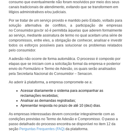
consumo que eventualmente não foram resolvidos por meio dos seus
canais tradicionais de atendimento, evitando que se transformem em
litígios administrativos e/ou judiciais.
Por se tratar de um serviço provido e mantido pelo Estado, voltado para
solução alternativa de conflitos, a participação de empresas
no Consumidor.gov.br só é permitida àquelas que aderem formalmente
ao serviço, mediante assinatura de termo no qual aceitam uma série de
compromissos, entre eles, a obrigação de conhecer, analisar e investir
todos os esforços possíveis para solucionar os problemas relatados
pelo consumidor.
A adesão não ocorre de forma automática. O processo é composto por
etapas que se iniciam com a solicitação formal da empresa e posterior
envio do Formulário e Termo de Adesão, os quais serão analisados
pela Secretaria Nacional do Consumidor – Senacon.
Ao aderir à plataforma, a empresa compromete-se a:
Acessar diariamente o sistema para acompanhar as
reclamações recebidas;
Analisar as demandas registradas;
Apresentar resposta no prazo de até 10 (dez) dias.
As empresas interessadas devem concordar integralmente com as
condições previstas no Termo de Adesão e Compromisso. O passo a
passo detalhado do processo encontra-se disponível no item 12 da
seção
Perguntas Frequentes (FAQ)
da plataforma.