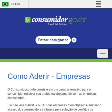
BRASIL
Simplifique!
Comunica BR
Participe
Acesso à informação
Entrar com
gov.br
Legislação
Canais
Toggle
naviga
Como Aderir - Empresas
O Consumidor.gov.br consiste em um canal alternativo para o
consumidor resolver seu problema diretamente com as empresas
cadastradas.
Ele não visa substituir o SAC das empresas. Seu objetivo é ampliar o
acesso dos consumidores à busca pela solução de conflitos de