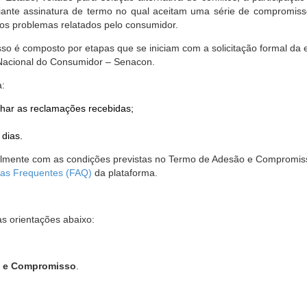
nte assinatura de termo no qual aceitam uma série de compromissos
r os problemas relatados pelo consumidor.
so é composto por etapas que se iniciam com a solicitação formal da 
 Nacional do Consumidor – Senacon.
a:
har as reclamações recebidas;
 dias.
almente com as condições previstas no Termo de Adesão e Compromis
as Frequentes (FAQ)
da plataforma.
as orientações abaixo:
o e Compromisso
.