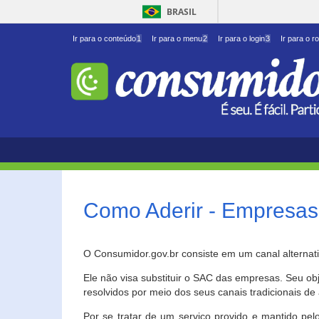
BRASIL
Ir para o conteúdo
1
Ir para o menu
2
Ir para o login
3
Ir para o r
Como Aderir - Empresas
O Consumidor.gov.br consiste em um canal alternat
Ele não visa substituir o SAC das empresas. Seu o
resolvidos por meio dos seus canais tradicionais de 
Por se tratar de um serviço provido e mantido pelo