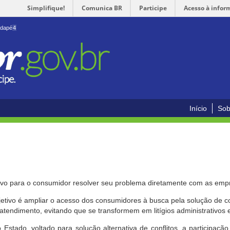
Simplifique!
Comunica BR
Participe
Acesso à infor
odapé
4
Início
Sob
ivo para o consumidor resolver seu problema diretamente com as emp
bjetivo é ampliar o acesso dos consumidores à busca pela solução de 
atendimento, evitando que se transformem em litígios administrativos e/
 Estado, voltado para solução alternativa de conflitos, a participa