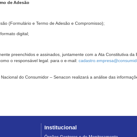
rmo de Adesão
são (Formulário e Termo de Adesão e Compromisso);
ormato digital;
ente preenchidos e assinados, juntamente com a Ata Constitutiva da 
omo o responsável legal. para o e-mail:
cadastro.empresa@consumido
Nacional do Consumidor – Senacon realizará a análise das informaçõe
Institucional
Órgãos Gestores e de Monitoramento