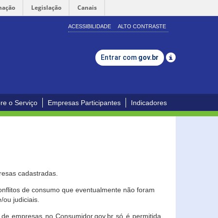
mação
Legislação
Canais
ACESSIBILIDADE
ALTO CONTRASTE
Entrar com
gov.br
re o Serviço
Empresas Participantes
Indicadores
resas cadastradas.
conflitos de consumo que eventualmente não foram
ou judiciais.
ção de empresas no Consumidor.gov.br só é permitida