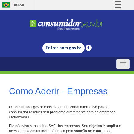
BRASIL
Simplifique!
Comunica BR
Participe
Acesso à informação
Entrar com
gov.br
Legislação
Canais
Toggle
naviga
Como Aderir - Empresas
O Consumidor.gov.br consiste em um canal alternativo para o
consumidor resolver seu problema diretamente com as empresas
cadastradas.
Ele não visa substituir o SAC das empresas. Seu objetivo é ampliar o
acesso dos consumidores à busca pela solução de conflitos de