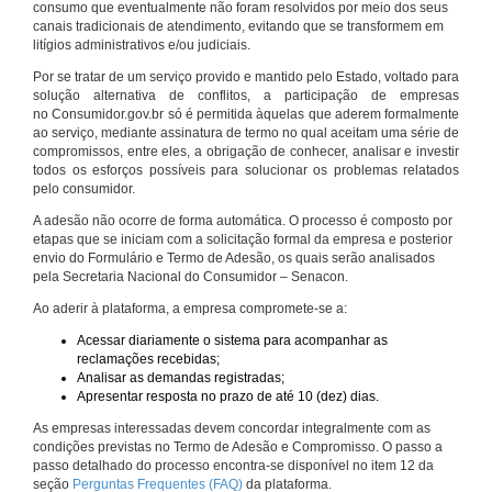
consumo que eventualmente não foram resolvidos por meio dos seus
canais tradicionais de atendimento, evitando que se transformem em
litígios administrativos e/ou judiciais.
Por se tratar de um serviço provido e mantido pelo Estado, voltado para
solução alternativa de conflitos, a participação de empresas
no Consumidor.gov.br só é permitida àquelas que aderem formalmente
ao serviço, mediante assinatura de termo no qual aceitam uma série de
compromissos, entre eles, a obrigação de conhecer, analisar e investir
todos os esforços possíveis para solucionar os problemas relatados
pelo consumidor.
A adesão não ocorre de forma automática. O processo é composto por
etapas que se iniciam com a solicitação formal da empresa e posterior
envio do Formulário e Termo de Adesão, os quais serão analisados
pela Secretaria Nacional do Consumidor – Senacon.
Ao aderir à plataforma, a empresa compromete-se a:
Acessar diariamente o sistema para acompanhar as
reclamações recebidas;
Analisar as demandas registradas;
Apresentar resposta no prazo de até 10 (dez) dias.
As empresas interessadas devem concordar integralmente com as
condições previstas no Termo de Adesão e Compromisso. O passo a
passo detalhado do processo encontra-se disponível no item 12 da
seção
Perguntas Frequentes (FAQ)
da plataforma.