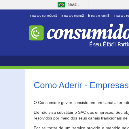
BRASIL
Ir para o conteúdo
1
Ir para o menu
2
Ir para o login
3
Ir para o r
Como Aderir - Empresas
O Consumidor.gov.br consiste em um canal alternat
Ele não visa substituir o SAC das empresas. Seu o
resolvidos por meio dos seus canais tradicionais de 
Por se tratar de um serviço provido e mantido pelo