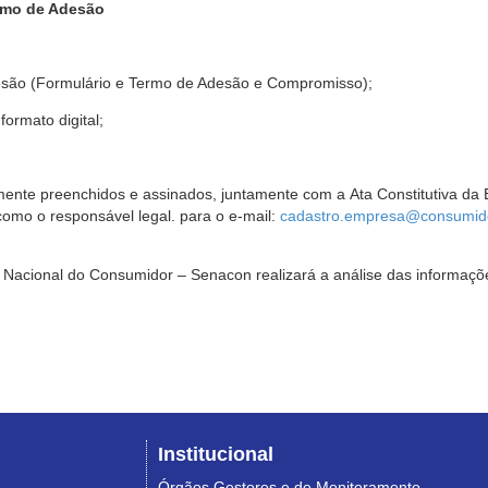
rmo de Adesão
são (Formulário e Termo de Adesão e Compromisso);
ormato digital;
ente preenchidos e assinados, juntamente com a Ata Constitutiva da 
omo o responsável legal. para o e-mail:
cadastro.empresa@consumido
Nacional do Consumidor – Senacon realizará a análise das informaçõe
Institucional
Órgãos Gestores e de Monitoramento