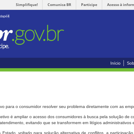
Simplifique!
Comunica BR
Participe
Acesso à infor
odapé
4
Início
Sob
ivo para o consumidor resolver seu problema diretamente com as emp
bjetivo é ampliar o acesso dos consumidores à busca pela solução de 
atendimento, evitando que se transformem em litígios administrativos e/
 Estado, voltado para solução alternativa de conflitos, a participa