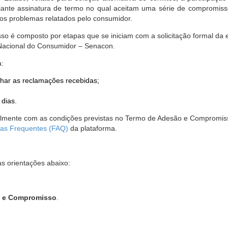
nte assinatura de termo no qual aceitam uma série de compromissos
r os problemas relatados pelo consumidor.
so é composto por etapas que se iniciam com a solicitação formal da 
 Nacional do Consumidor – Senacon.
a:
har as reclamações recebidas;
 dias.
almente com as condições previstas no Termo de Adesão e Compromis
as Frequentes (FAQ)
da plataforma.
as orientações abaixo:
o e Compromisso
.