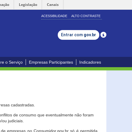
mação
Legislação
Canais
ACESSIBILIDADE
ALTO CONTRASTE
Entrar com
gov.br
re o Serviço
Empresas Participantes
Indicadores
resas cadastradas.
conflitos de consumo que eventualmente não foram
ou judiciais.
ção de empresas no Consumidor.gov.br só é permitida