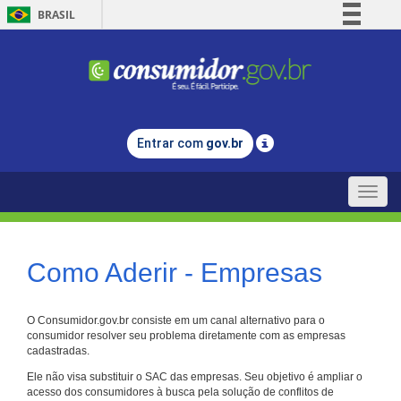
BRASIL
Simplifique!
Comunica BR
Participe
Acesso à informação
Entrar com
gov.br
Legislação
Canais
Toggle
naviga
Como Aderir - Empresas
O Consumidor.gov.br consiste em um canal alternativo para o
consumidor resolver seu problema diretamente com as empresas
cadastradas.
Ele não visa substituir o SAC das empresas. Seu objetivo é ampliar o
acesso dos consumidores à busca pela solução de conflitos de