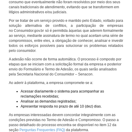
consumo que eventualmente não foram resolvidos por meio dos seus
canais tradicionais de atendimento, evitando que se transformem em
litígios administrativos e/ou judiciais.
Por se tratar de um serviço provido e mantido pelo Estado, voltado para
solução alternativa de conflitos, a participação de empresas
no Consumidor.gov.br só é permitida àquelas que aderem formalmente
ao serviço, mediante assinatura de termo no qual aceitam uma série de
compromissos, entre eles, a obrigação de conhecer, analisar e investir
todos os esforços possíveis para solucionar os problemas relatados
pelo consumidor.
A adesão não ocorre de forma automática. O processo é composto por
etapas que se iniciam com a solicitação formal da empresa e posterior
envio do Formulário e Termo de Adesão, os quais serão analisados
pela Secretaria Nacional do Consumidor – Senacon.
Ao aderir à plataforma, a empresa compromete-se a:
Acessar diariamente o sistema para acompanhar as
reclamações recebidas;
Analisar as demandas registradas;
Apresentar resposta no prazo de até 10 (dez) dias.
As empresas interessadas devem concordar integralmente com as
condições previstas no Termo de Adesão e Compromisso. O passo a
passo detalhado do processo encontra-se disponível no item 12 da
seção
Perguntas Frequentes (FAQ)
da plataforma.