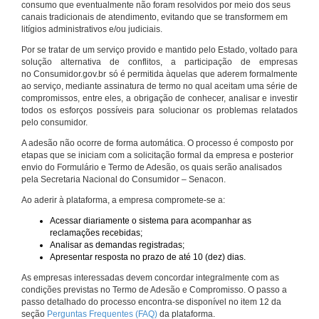
consumo que eventualmente não foram resolvidos por meio dos seus
canais tradicionais de atendimento, evitando que se transformem em
litígios administrativos e/ou judiciais.
Por se tratar de um serviço provido e mantido pelo Estado, voltado para
solução alternativa de conflitos, a participação de empresas
no Consumidor.gov.br só é permitida àquelas que aderem formalmente
ao serviço, mediante assinatura de termo no qual aceitam uma série de
compromissos, entre eles, a obrigação de conhecer, analisar e investir
todos os esforços possíveis para solucionar os problemas relatados
pelo consumidor.
A adesão não ocorre de forma automática. O processo é composto por
etapas que se iniciam com a solicitação formal da empresa e posterior
envio do Formulário e Termo de Adesão, os quais serão analisados
pela Secretaria Nacional do Consumidor – Senacon.
Ao aderir à plataforma, a empresa compromete-se a:
Acessar diariamente o sistema para acompanhar as
reclamações recebidas;
Analisar as demandas registradas;
Apresentar resposta no prazo de até 10 (dez) dias.
As empresas interessadas devem concordar integralmente com as
condições previstas no Termo de Adesão e Compromisso. O passo a
passo detalhado do processo encontra-se disponível no item 12 da
seção
Perguntas Frequentes (FAQ)
da plataforma.