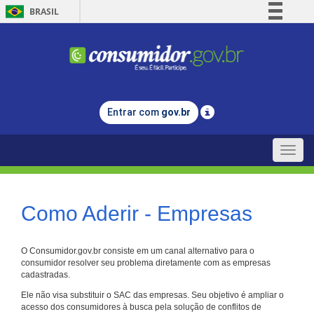
BRASIL
Simplifique!
Comunica BR
Participe
Acesso à informação
Entrar com
gov.br
Legislação
Canais
Toggle
naviga
Como Aderir - Empresas
O Consumidor.gov.br consiste em um canal alternativo para o
consumidor resolver seu problema diretamente com as empresas
cadastradas.
Ele não visa substituir o SAC das empresas. Seu objetivo é ampliar o
acesso dos consumidores à busca pela solução de conflitos de