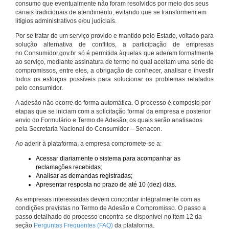
consumo que eventualmente não foram resolvidos por meio dos seus
canais tradicionais de atendimento, evitando que se transformem em
litígios administrativos e/ou judiciais.
Por se tratar de um serviço provido e mantido pelo Estado, voltado para
solução alternativa de conflitos, a participação de empresas
no Consumidor.gov.br só é permitida àquelas que aderem formalmente
ao serviço, mediante assinatura de termo no qual aceitam uma série de
compromissos, entre eles, a obrigação de conhecer, analisar e investir
todos os esforços possíveis para solucionar os problemas relatados
pelo consumidor.
A adesão não ocorre de forma automática. O processo é composto por
etapas que se iniciam com a solicitação formal da empresa e posterior
envio do Formulário e Termo de Adesão, os quais serão analisados
pela Secretaria Nacional do Consumidor – Senacon.
Ao aderir à plataforma, a empresa compromete-se a:
Acessar diariamente o sistema para acompanhar as
reclamações recebidas;
Analisar as demandas registradas;
Apresentar resposta no prazo de até 10 (dez) dias.
As empresas interessadas devem concordar integralmente com as
condições previstas no Termo de Adesão e Compromisso. O passo a
passo detalhado do processo encontra-se disponível no item 12 da
seção
Perguntas Frequentes (FAQ)
da plataforma.