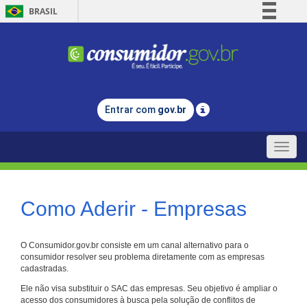
BRASIL
Simplifique!
Comunica BR
Participe
Acesso à informação
Entrar com
gov.br
Legislação
Canais
Toggle
naviga
Como Aderir - Empresas
O Consumidor.gov.br consiste em um canal alternativo para o
consumidor resolver seu problema diretamente com as empresas
cadastradas.
Ele não visa substituir o SAC das empresas. Seu objetivo é ampliar o
acesso dos consumidores à busca pela solução de conflitos de