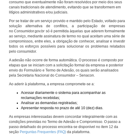
consumo que eventualmente não foram resolvidos por meio dos seus
canais tradicionais de atendimento, evitando que se transformem em
litígios administrativos e/ou judiciais.
Por se tratar de um serviço provido e mantido pelo Estado, voltado para
solução alternativa de conflitos, a participação de empresas
no Consumidor.gov.br só é permitida àquelas que aderem formalmente
ao serviço, mediante assinatura de termo no qual aceitam uma série de
compromissos, entre eles, a obrigação de conhecer, analisar e investir
todos os esforços possíveis para solucionar os problemas relatados
pelo consumidor.
A adesão não ocorre de forma automática. O processo é composto por
etapas que se iniciam com a solicitação formal da empresa e posterior
envio do Formulário e Termo de Adesão, os quais serão analisados
pela Secretaria Nacional do Consumidor – Senacon.
Ao aderir à plataforma, a empresa compromete-se a:
Acessar diariamente o sistema para acompanhar as
reclamações recebidas;
Analisar as demandas registradas;
Apresentar resposta no prazo de até 10 (dez) dias.
As empresas interessadas devem concordar integralmente com as
condições previstas no Termo de Adesão e Compromisso. O passo a
passo detalhado do processo encontra-se disponível no item 12 da
seção
Perguntas Frequentes (FAQ)
da plataforma.