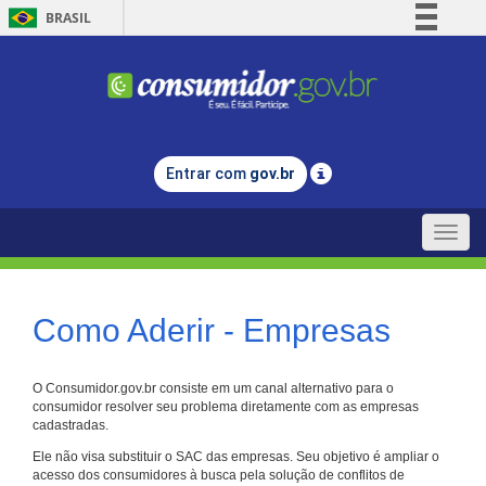
BRASIL
Simplifique!
Comunica BR
Participe
Acesso à informação
Entrar com
gov.br
Legislação
Canais
Toggle
naviga
Como Aderir - Empresas
O Consumidor.gov.br consiste em um canal alternativo para o
consumidor resolver seu problema diretamente com as empresas
cadastradas.
Ele não visa substituir o SAC das empresas. Seu objetivo é ampliar o
acesso dos consumidores à busca pela solução de conflitos de