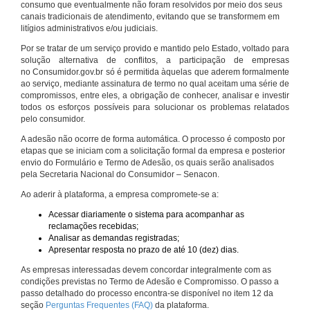
consumo que eventualmente não foram resolvidos por meio dos seus
canais tradicionais de atendimento, evitando que se transformem em
litígios administrativos e/ou judiciais.
Por se tratar de um serviço provido e mantido pelo Estado, voltado para
solução alternativa de conflitos, a participação de empresas
no Consumidor.gov.br só é permitida àquelas que aderem formalmente
ao serviço, mediante assinatura de termo no qual aceitam uma série de
compromissos, entre eles, a obrigação de conhecer, analisar e investir
todos os esforços possíveis para solucionar os problemas relatados
pelo consumidor.
A adesão não ocorre de forma automática. O processo é composto por
etapas que se iniciam com a solicitação formal da empresa e posterior
envio do Formulário e Termo de Adesão, os quais serão analisados
pela Secretaria Nacional do Consumidor – Senacon.
Ao aderir à plataforma, a empresa compromete-se a:
Acessar diariamente o sistema para acompanhar as
reclamações recebidas;
Analisar as demandas registradas;
Apresentar resposta no prazo de até 10 (dez) dias.
As empresas interessadas devem concordar integralmente com as
condições previstas no Termo de Adesão e Compromisso. O passo a
passo detalhado do processo encontra-se disponível no item 12 da
seção
Perguntas Frequentes (FAQ)
da plataforma.