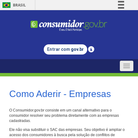
BRASIL
Simplifique!
Comunica BR
Participe
Acesso à informação
Entrar com
gov.br
Legislação
Canais
Toggle
naviga
Como Aderir - Empresas
O Consumidor.gov.br consiste em um canal alternativo para o
consumidor resolver seu problema diretamente com as empresas
cadastradas.
Ele não visa substituir o SAC das empresas. Seu objetivo é ampliar o
acesso dos consumidores à busca pela solução de conflitos de