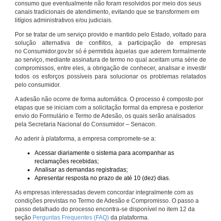
consumo que eventualmente não foram resolvidos por meio dos seus
canais tradicionais de atendimento, evitando que se transformem em
litígios administrativos e/ou judiciais.
Por se tratar de um serviço provido e mantido pelo Estado, voltado para
solução alternativa de conflitos, a participação de empresas
no Consumidor.gov.br só é permitida àquelas que aderem formalmente
ao serviço, mediante assinatura de termo no qual aceitam uma série de
compromissos, entre eles, a obrigação de conhecer, analisar e investir
todos os esforços possíveis para solucionar os problemas relatados
pelo consumidor.
A adesão não ocorre de forma automática. O processo é composto por
etapas que se iniciam com a solicitação formal da empresa e posterior
envio do Formulário e Termo de Adesão, os quais serão analisados
pela Secretaria Nacional do Consumidor – Senacon.
Ao aderir à plataforma, a empresa compromete-se a:
Acessar diariamente o sistema para acompanhar as
reclamações recebidas;
Analisar as demandas registradas;
Apresentar resposta no prazo de até 10 (dez) dias.
As empresas interessadas devem concordar integralmente com as
condições previstas no Termo de Adesão e Compromisso. O passo a
passo detalhado do processo encontra-se disponível no item 12 da
seção
Perguntas Frequentes (FAQ)
da plataforma.