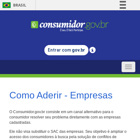
BRASIL
Simplifique!
Comunica BR
Participe
Acesso à informação
Entrar com
gov.br
Legislação
Canais
Toggle
naviga
Como Aderir - Empresas
O Consumidor.gov.br consiste em um canal alternativo para o
consumidor resolver seu problema diretamente com as empresas
cadastradas.
Ele não visa substituir o SAC das empresas. Seu objetivo é ampliar o
acesso dos consumidores à busca pela solução de conflitos de