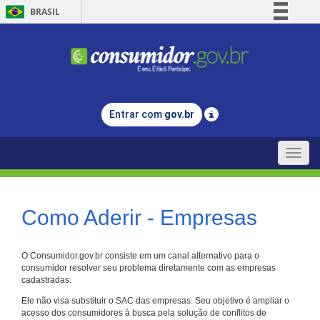
BRASIL
Simplifique!
Comunica BR
Participe
Acesso à informação
Entrar com
gov.br
Legislação
Canais
Toggle
naviga
Como Aderir - Empresas
O Consumidor.gov.br consiste em um canal alternativo para o
consumidor resolver seu problema diretamente com as empresas
cadastradas.
Ele não visa substituir o SAC das empresas. Seu objetivo é ampliar o
acesso dos consumidores à busca pela solução de conflitos de