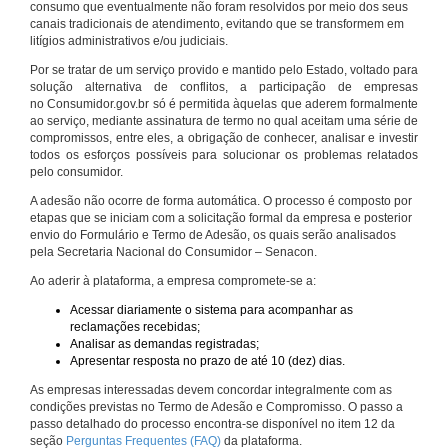
consumo que eventualmente não foram resolvidos por meio dos seus
canais tradicionais de atendimento, evitando que se transformem em
litígios administrativos e/ou judiciais.
Por se tratar de um serviço provido e mantido pelo Estado, voltado para
solução alternativa de conflitos, a participação de empresas
no Consumidor.gov.br só é permitida àquelas que aderem formalmente
ao serviço, mediante assinatura de termo no qual aceitam uma série de
compromissos, entre eles, a obrigação de conhecer, analisar e investir
todos os esforços possíveis para solucionar os problemas relatados
pelo consumidor.
A adesão não ocorre de forma automática. O processo é composto por
etapas que se iniciam com a solicitação formal da empresa e posterior
envio do Formulário e Termo de Adesão, os quais serão analisados
pela Secretaria Nacional do Consumidor – Senacon.
Ao aderir à plataforma, a empresa compromete-se a:
Acessar diariamente o sistema para acompanhar as
reclamações recebidas;
Analisar as demandas registradas;
Apresentar resposta no prazo de até 10 (dez) dias.
As empresas interessadas devem concordar integralmente com as
condições previstas no Termo de Adesão e Compromisso. O passo a
passo detalhado do processo encontra-se disponível no item 12 da
seção
Perguntas Frequentes (FAQ)
da plataforma.