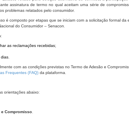
nte assinatura de termo no qual aceitam uma série de compromissos
r os problemas relatados pelo consumidor.
so é composto por etapas que se iniciam com a solicitação formal da 
 Nacional do Consumidor – Senacon.
a:
har as reclamações recebidas;
 dias.
almente com as condições previstas no Termo de Adesão e Compromis
as Frequentes (FAQ)
da plataforma.
as orientações abaixo:
o e Compromisso
.