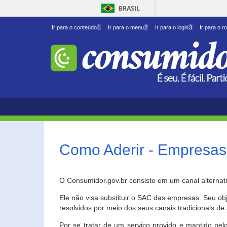
BRASIL
Ir para o conteúdo
1
Ir para o menu
2
Ir para o login
3
Ir para o r
Como Aderir - Empresas
O Consumidor.gov.br consiste em um canal alternat
Ele não visa substituir o SAC das empresas. Seu o
resolvidos por meio dos seus canais tradicionais de 
Por se tratar de um serviço provido e mantido pelo