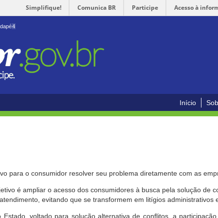
Simplifique!
Comunica BR
Participe
Acesso à infor
odapé
4
Início
Sob
ivo para o consumidor resolver seu problema diretamente com as emp
bjetivo é ampliar o acesso dos consumidores à busca pela solução de 
atendimento, evitando que se transformem em litígios administrativos e/
 Estado, voltado para solução alternativa de conflitos, a participa