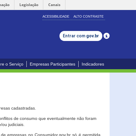
mação
Legislação
Canais
ACESSIBILIDADE
ALTO CONTRASTE
Entrar com
gov.br
re o Serviço
Empresas Participantes
Indicadores
resas cadastradas.
conflitos de consumo que eventualmente não foram
ou judiciais.
ção de empresas no Consumidor.gov.br só é permitida