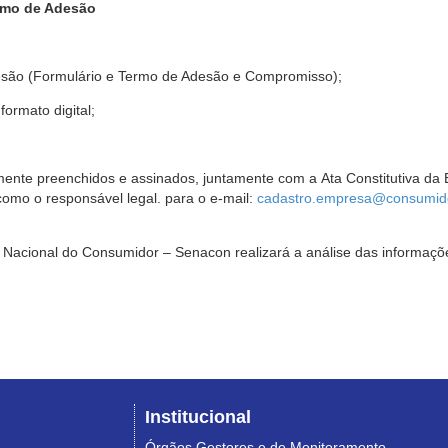
rmo de Adesão
são (Formulário e Termo de Adesão e Compromisso);
ormato digital;
ente preenchidos e assinados, juntamente com a Ata Constitutiva da 
omo o responsável legal. para o e-mail:
cadastro.empresa@consumido
Nacional do Consumidor – Senacon realizará a análise das informaçõe
Institucional
Órgãos Gestores e de Monitoramento