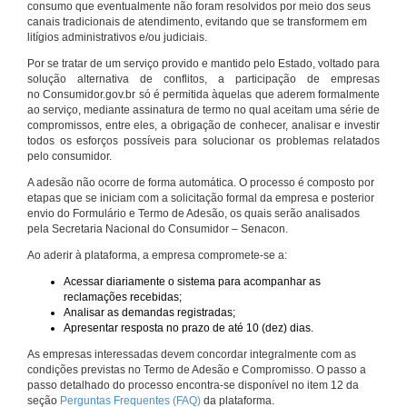
consumo que eventualmente não foram resolvidos por meio dos seus
canais tradicionais de atendimento, evitando que se transformem em
litígios administrativos e/ou judiciais.
Por se tratar de um serviço provido e mantido pelo Estado, voltado para
solução alternativa de conflitos, a participação de empresas
no Consumidor.gov.br só é permitida àquelas que aderem formalmente
ao serviço, mediante assinatura de termo no qual aceitam uma série de
compromissos, entre eles, a obrigação de conhecer, analisar e investir
todos os esforços possíveis para solucionar os problemas relatados
pelo consumidor.
A adesão não ocorre de forma automática. O processo é composto por
etapas que se iniciam com a solicitação formal da empresa e posterior
envio do Formulário e Termo de Adesão, os quais serão analisados
pela Secretaria Nacional do Consumidor – Senacon.
Ao aderir à plataforma, a empresa compromete-se a:
Acessar diariamente o sistema para acompanhar as
reclamações recebidas;
Analisar as demandas registradas;
Apresentar resposta no prazo de até 10 (dez) dias.
As empresas interessadas devem concordar integralmente com as
condições previstas no Termo de Adesão e Compromisso. O passo a
passo detalhado do processo encontra-se disponível no item 12 da
seção
Perguntas Frequentes (FAQ)
da plataforma.