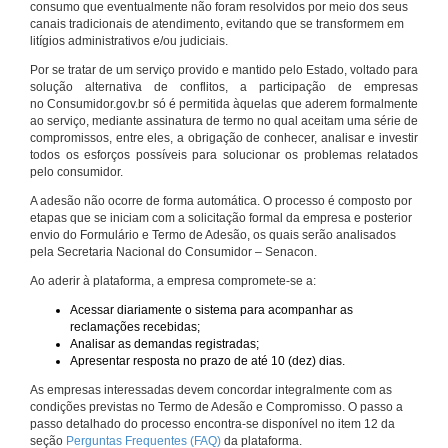
consumo que eventualmente não foram resolvidos por meio dos seus
canais tradicionais de atendimento, evitando que se transformem em
litígios administrativos e/ou judiciais.
Por se tratar de um serviço provido e mantido pelo Estado, voltado para
solução alternativa de conflitos, a participação de empresas
no Consumidor.gov.br só é permitida àquelas que aderem formalmente
ao serviço, mediante assinatura de termo no qual aceitam uma série de
compromissos, entre eles, a obrigação de conhecer, analisar e investir
todos os esforços possíveis para solucionar os problemas relatados
pelo consumidor.
A adesão não ocorre de forma automática. O processo é composto por
etapas que se iniciam com a solicitação formal da empresa e posterior
envio do Formulário e Termo de Adesão, os quais serão analisados
pela Secretaria Nacional do Consumidor – Senacon.
Ao aderir à plataforma, a empresa compromete-se a:
Acessar diariamente o sistema para acompanhar as
reclamações recebidas;
Analisar as demandas registradas;
Apresentar resposta no prazo de até 10 (dez) dias.
As empresas interessadas devem concordar integralmente com as
condições previstas no Termo de Adesão e Compromisso. O passo a
passo detalhado do processo encontra-se disponível no item 12 da
seção
Perguntas Frequentes (FAQ)
da plataforma.