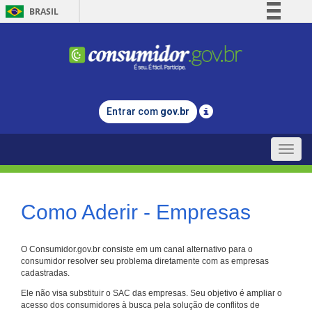
BRASIL
Simplifique!
Comunica BR
Participe
Acesso à informação
Entrar com
gov.br
Legislação
Canais
Toggle
naviga
Como Aderir - Empresas
O Consumidor.gov.br consiste em um canal alternativo para o
consumidor resolver seu problema diretamente com as empresas
cadastradas.
Ele não visa substituir o SAC das empresas. Seu objetivo é ampliar o
acesso dos consumidores à busca pela solução de conflitos de