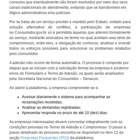
consumo que eventualmente não foram resolvidos por meio dos seus
canais tradicionais de atendimento, evitando que se transformem em
litígios administrativos e/ou judiciais.
Por se tratar de um serviço provido e mantido pelo Estado, voltado para
solução alternativa de conflitos, a participação de empresas
no Consumidor.gov.br só é permitida àquelas que aderem formalmente
ao serviço, mediante assinatura de termo no qual aceitam uma série de
compromissos, entre eles, a obrigação de conhecer, analisar e investir
todos os esforços possíveis para solucionar os problemas relatados
pelo consumidor.
A adesão não ocorre de forma automática. O processo é composto por
etapas que se iniciam com a solicitação formal da empresa e posterior
envio do Formulário e Termo de Adesão, os quais serão analisados
pela Secretaria Nacional do Consumidor – Senacon.
Ao aderir à plataforma, a empresa compromete-se a:
Acessar diariamente o sistema para acompanhar as
reclamações recebidas;
Analisar as demandas registradas;
Apresentar resposta no prazo de até 10 (dez) dias.
As empresas interessadas devem concordar integralmente com as
condições previstas no Termo de Adesão e Compromisso. O passo a
passo detalhado do processo encontra-se disponível no item 12 da
seção
Perguntas Frequentes (FAQ)
da plataforma.