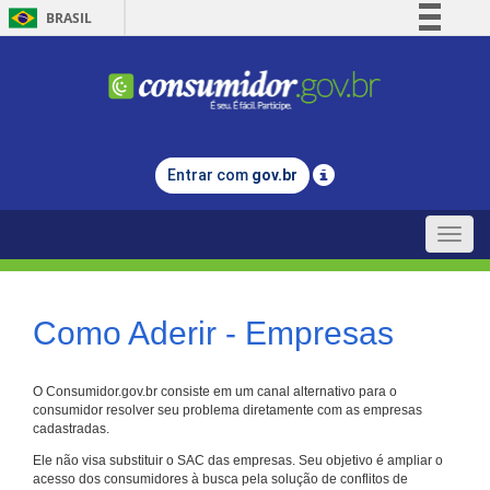
BRASIL
Simplifique!
Comunica BR
Participe
Acesso à informação
Entrar com
gov.br
Legislação
Canais
Toggle
naviga
Como Aderir - Empresas
O Consumidor.gov.br consiste em um canal alternativo para o
consumidor resolver seu problema diretamente com as empresas
cadastradas.
Ele não visa substituir o SAC das empresas. Seu objetivo é ampliar o
acesso dos consumidores à busca pela solução de conflitos de