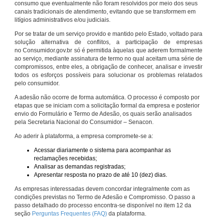
consumo que eventualmente não foram resolvidos por meio dos seus
canais tradicionais de atendimento, evitando que se transformem em
litígios administrativos e/ou judiciais.
Por se tratar de um serviço provido e mantido pelo Estado, voltado para
solução alternativa de conflitos, a participação de empresas
no Consumidor.gov.br só é permitida àquelas que aderem formalmente
ao serviço, mediante assinatura de termo no qual aceitam uma série de
compromissos, entre eles, a obrigação de conhecer, analisar e investir
todos os esforços possíveis para solucionar os problemas relatados
pelo consumidor.
A adesão não ocorre de forma automática. O processo é composto por
etapas que se iniciam com a solicitação formal da empresa e posterior
envio do Formulário e Termo de Adesão, os quais serão analisados
pela Secretaria Nacional do Consumidor – Senacon.
Ao aderir à plataforma, a empresa compromete-se a:
Acessar diariamente o sistema para acompanhar as
reclamações recebidas;
Analisar as demandas registradas;
Apresentar resposta no prazo de até 10 (dez) dias.
As empresas interessadas devem concordar integralmente com as
condições previstas no Termo de Adesão e Compromisso. O passo a
passo detalhado do processo encontra-se disponível no item 12 da
seção
Perguntas Frequentes (FAQ)
da plataforma.