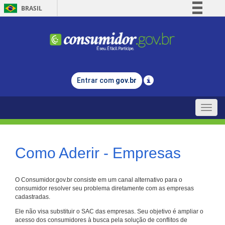
BRASIL
Simplifique!
Comunica BR
Participe
Acesso à informação
Entrar com
gov.br
Legislação
Canais
Toggle
naviga
Como Aderir - Empresas
O Consumidor.gov.br consiste em um canal alternativo para o
consumidor resolver seu problema diretamente com as empresas
cadastradas.
Ele não visa substituir o SAC das empresas. Seu objetivo é ampliar o
acesso dos consumidores à busca pela solução de conflitos de