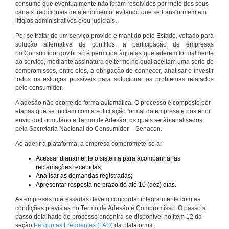
consumo que eventualmente não foram resolvidos por meio dos seus
canais tradicionais de atendimento, evitando que se transformem em
litígios administrativos e/ou judiciais.
Por se tratar de um serviço provido e mantido pelo Estado, voltado para
solução alternativa de conflitos, a participação de empresas
no Consumidor.gov.br só é permitida àquelas que aderem formalmente
ao serviço, mediante assinatura de termo no qual aceitam uma série de
compromissos, entre eles, a obrigação de conhecer, analisar e investir
todos os esforços possíveis para solucionar os problemas relatados
pelo consumidor.
A adesão não ocorre de forma automática. O processo é composto por
etapas que se iniciam com a solicitação formal da empresa e posterior
envio do Formulário e Termo de Adesão, os quais serão analisados
pela Secretaria Nacional do Consumidor – Senacon.
Ao aderir à plataforma, a empresa compromete-se a:
Acessar diariamente o sistema para acompanhar as
reclamações recebidas;
Analisar as demandas registradas;
Apresentar resposta no prazo de até 10 (dez) dias.
As empresas interessadas devem concordar integralmente com as
condições previstas no Termo de Adesão e Compromisso. O passo a
passo detalhado do processo encontra-se disponível no item 12 da
seção
Perguntas Frequentes (FAQ)
da plataforma.