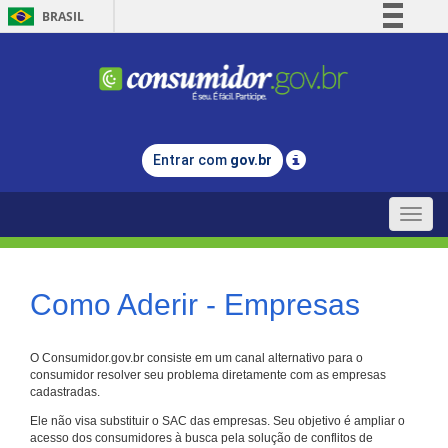
BRASIL
Simplifique!
Comunica BR
Participe
Acesso à informação
Entrar com
gov.br
Legislação
Canais
Toggle
naviga
Como Aderir - Empresas
O Consumidor.gov.br consiste em um canal alternativo para o
consumidor resolver seu problema diretamente com as empresas
cadastradas.
Ele não visa substituir o SAC das empresas. Seu objetivo é ampliar o
acesso dos consumidores à busca pela solução de conflitos de