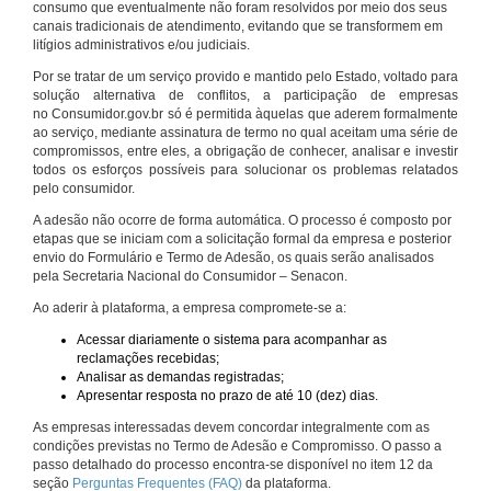
consumo que eventualmente não foram resolvidos por meio dos seus
canais tradicionais de atendimento, evitando que se transformem em
litígios administrativos e/ou judiciais.
Por se tratar de um serviço provido e mantido pelo Estado, voltado para
solução alternativa de conflitos, a participação de empresas
no Consumidor.gov.br só é permitida àquelas que aderem formalmente
ao serviço, mediante assinatura de termo no qual aceitam uma série de
compromissos, entre eles, a obrigação de conhecer, analisar e investir
todos os esforços possíveis para solucionar os problemas relatados
pelo consumidor.
A adesão não ocorre de forma automática. O processo é composto por
etapas que se iniciam com a solicitação formal da empresa e posterior
envio do Formulário e Termo de Adesão, os quais serão analisados
pela Secretaria Nacional do Consumidor – Senacon.
Ao aderir à plataforma, a empresa compromete-se a:
Acessar diariamente o sistema para acompanhar as
reclamações recebidas;
Analisar as demandas registradas;
Apresentar resposta no prazo de até 10 (dez) dias.
As empresas interessadas devem concordar integralmente com as
condições previstas no Termo de Adesão e Compromisso. O passo a
passo detalhado do processo encontra-se disponível no item 12 da
seção
Perguntas Frequentes (FAQ)
da plataforma.