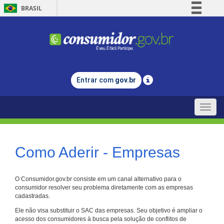
BRASIL
Simplifique!
Comunica BR
Participe
Acesso à informação
Entrar com
gov.br
Legislação
Canais
Toggle
naviga
Como Aderir - Empresas
O Consumidor.gov.br consiste em um canal alternativo para o
consumidor resolver seu problema diretamente com as empresas
cadastradas.
Ele não visa substituir o SAC das empresas. Seu objetivo é ampliar o
acesso dos consumidores à busca pela solução de conflitos de