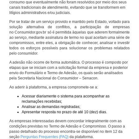
consumo que eventualmente não foram resolvidos por meio dos seus
canais tradicionais de atendimento, evitando que se transformem em
litígios administrativos e/ou judiciais.
Por se tratar de um serviço provido e mantido pelo Estado, voltado para
solução alternativa de conflitos, a participação de empresas
no Consumidor.gov.br só é permitida àquelas que aderem formalmente
ao serviço, mediante assinatura de termo no qual aceitam uma série de
compromissos, entre eles, a obrigação de conhecer, analisar e investir
todos os esforços possíveis para solucionar os problemas relatados
pelo consumidor.
A adesão não ocorre de forma automática. O processo é composto por
etapas que se iniciam com a solicitação formal da empresa e posterior
envio do Formulário e Termo de Adesão, os quais serão analisados
pela Secretaria Nacional do Consumidor – Senacon.
Ao aderir à plataforma, a empresa compromete-se a:
Acessar diariamente o sistema para acompanhar as
reclamações recebidas;
Analisar as demandas registradas;
Apresentar resposta no prazo de até 10 (dez) dias.
As empresas interessadas devem concordar integralmente com as
condições previstas no Termo de Adesão e Compromisso. O passo a
passo detalhado do processo encontra-se disponível no item 12 da
seção
Perguntas Frequentes (FAQ)
da plataforma.