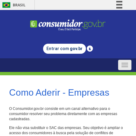
BRASIL
Simplifique!
Comunica BR
Participe
Acesso à informação
Entrar com
gov.br
Legislação
Canais
Toggle
naviga
Como Aderir - Empresas
O Consumidor.gov.br consiste em um canal alternativo para o
consumidor resolver seu problema diretamente com as empresas
cadastradas.
Ele não visa substituir o SAC das empresas. Seu objetivo é ampliar o
acesso dos consumidores à busca pela solução de conflitos de