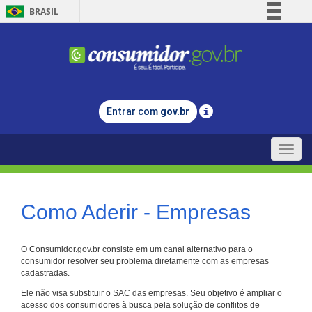
BRASIL
Simplifique!
Comunica BR
Participe
Acesso à informação
Entrar com
gov.br
Legislação
Canais
Toggle
naviga
Como Aderir - Empresas
O Consumidor.gov.br consiste em um canal alternativo para o
consumidor resolver seu problema diretamente com as empresas
cadastradas.
Ele não visa substituir o SAC das empresas. Seu objetivo é ampliar o
acesso dos consumidores à busca pela solução de conflitos de