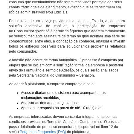
consumo que eventualmente não foram resolvidos por meio dos seus
canais tradicionais de atendimento, evitando que se transformem em
litígios administrativos e/ou judiciais.
Por se tratar de um serviço provido e mantido pelo Estado, voltado para
solução alternativa de conflitos, a participação de empresas
no Consumidor.gov.br só é permitida àquelas que aderem formalmente
ao serviço, mediante assinatura de termo no qual aceitam uma série de
compromissos, entre eles, a obrigação de conhecer, analisar e investir
todos os esforços possíveis para solucionar os problemas relatados
pelo consumidor.
A adesão não ocorre de forma automática. O processo é composto por
etapas que se iniciam com a solicitação formal da empresa e posterior
envio do Formulário e Termo de Adesão, os quais serão analisados
pela Secretaria Nacional do Consumidor – Senacon.
Ao aderir à plataforma, a empresa compromete-se a:
Acessar diariamente o sistema para acompanhar as
reclamações recebidas;
Analisar as demandas registradas;
Apresentar resposta no prazo de até 10 (dez) dias.
As empresas interessadas devem concordar integralmente com as
condições previstas no Termo de Adesão e Compromisso. O passo a
passo detalhado do processo encontra-se disponível no item 12 da
seção
Perguntas Frequentes (FAQ)
da plataforma.