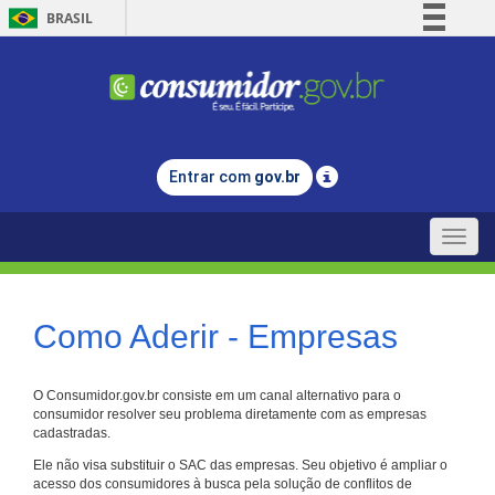
BRASIL
Simplifique!
Comunica BR
Participe
Acesso à informação
Entrar com
gov.br
Legislação
Canais
Toggle
naviga
Como Aderir - Empresas
O Consumidor.gov.br consiste em um canal alternativo para o
consumidor resolver seu problema diretamente com as empresas
cadastradas.
Ele não visa substituir o SAC das empresas. Seu objetivo é ampliar o
acesso dos consumidores à busca pela solução de conflitos de