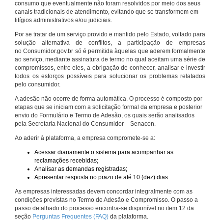
consumo que eventualmente não foram resolvidos por meio dos seus
canais tradicionais de atendimento, evitando que se transformem em
litígios administrativos e/ou judiciais.
Por se tratar de um serviço provido e mantido pelo Estado, voltado para
solução alternativa de conflitos, a participação de empresas
no Consumidor.gov.br só é permitida àquelas que aderem formalmente
ao serviço, mediante assinatura de termo no qual aceitam uma série de
compromissos, entre eles, a obrigação de conhecer, analisar e investir
todos os esforços possíveis para solucionar os problemas relatados
pelo consumidor.
A adesão não ocorre de forma automática. O processo é composto por
etapas que se iniciam com a solicitação formal da empresa e posterior
envio do Formulário e Termo de Adesão, os quais serão analisados
pela Secretaria Nacional do Consumidor – Senacon.
Ao aderir à plataforma, a empresa compromete-se a:
Acessar diariamente o sistema para acompanhar as
reclamações recebidas;
Analisar as demandas registradas;
Apresentar resposta no prazo de até 10 (dez) dias.
As empresas interessadas devem concordar integralmente com as
condições previstas no Termo de Adesão e Compromisso. O passo a
passo detalhado do processo encontra-se disponível no item 12 da
seção
Perguntas Frequentes (FAQ)
da plataforma.