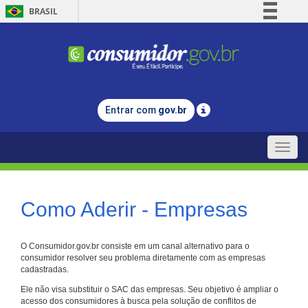
BRASIL
Simplifique!
Comunica BR
Participe
Acesso à informação
Entrar com
gov.br
Legislação
Canais
Toggle
naviga
Como Aderir - Empresas
O Consumidor.gov.br consiste em um canal alternativo para o
consumidor resolver seu problema diretamente com as empresas
cadastradas.
Ele não visa substituir o SAC das empresas. Seu objetivo é ampliar o
acesso dos consumidores à busca pela solução de conflitos de