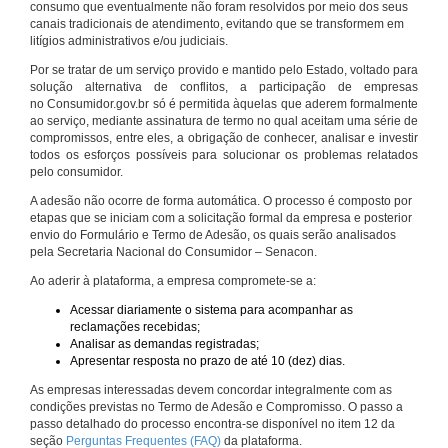
consumo que eventualmente não foram resolvidos por meio dos seus
canais tradicionais de atendimento, evitando que se transformem em
litígios administrativos e/ou judiciais.
Por se tratar de um serviço provido e mantido pelo Estado, voltado para
solução alternativa de conflitos, a participação de empresas
no Consumidor.gov.br só é permitida àquelas que aderem formalmente
ao serviço, mediante assinatura de termo no qual aceitam uma série de
compromissos, entre eles, a obrigação de conhecer, analisar e investir
todos os esforços possíveis para solucionar os problemas relatados
pelo consumidor.
A adesão não ocorre de forma automática. O processo é composto por
etapas que se iniciam com a solicitação formal da empresa e posterior
envio do Formulário e Termo de Adesão, os quais serão analisados
pela Secretaria Nacional do Consumidor – Senacon.
Ao aderir à plataforma, a empresa compromete-se a:
Acessar diariamente o sistema para acompanhar as
reclamações recebidas;
Analisar as demandas registradas;
Apresentar resposta no prazo de até 10 (dez) dias.
As empresas interessadas devem concordar integralmente com as
condições previstas no Termo de Adesão e Compromisso. O passo a
passo detalhado do processo encontra-se disponível no item 12 da
seção
Perguntas Frequentes (FAQ)
da plataforma.